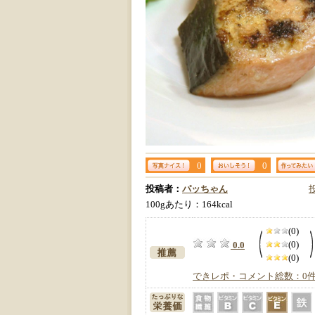
0
0
投稿者：
パッちゃん
100gあたり：164kcal
(0)
(0)
0.0
(0)
できレポ・コメント総数：0