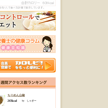
ちりめん山椒
243kcal
by しゃぎー