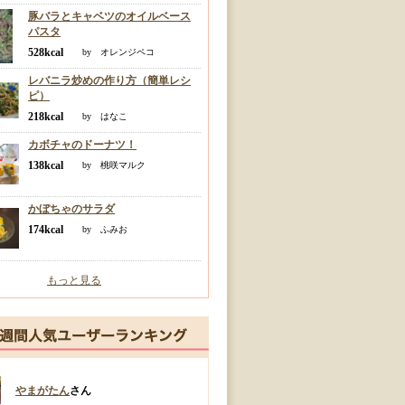
豚バラとキャベツのオイルベース
パスタ
528kcal
by オレンジペコ
レバニラ炒めの作り方（簡単レシ
ピ）
218kcal
by はなこ
カボチャのドーナツ！
138kcal
by 桃咲マルク
かぼちゃのサラダ
174kcal
by ふみお
もっと見る
やまがたん
さん