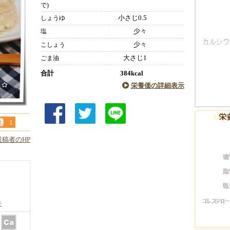
で)
小さじ0.5
しょうゆ
少々
塩
少々
こしょう
大さじ1
ごま油
合計
384kcal
栄養価の詳細表示
1
投稿者のHP
件