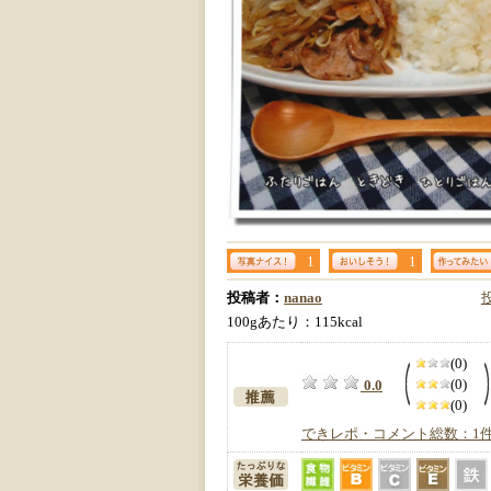
1
1
投稿者：
nanao
100gあたり：115kcal
(0)
(0)
0.0
(0)
できレポ・コメント総数：1