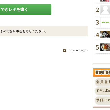
2
できレポを書く
3
まのできレポをお寄せください。
4
5