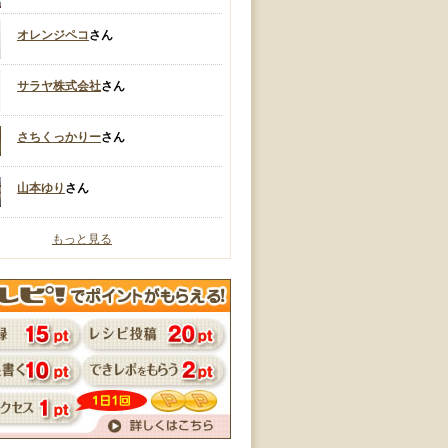
オレンジペコ
さん
サラヤ株式会社
さん
さちくっかりー
さん
山本ゆり
さん
もっと見る