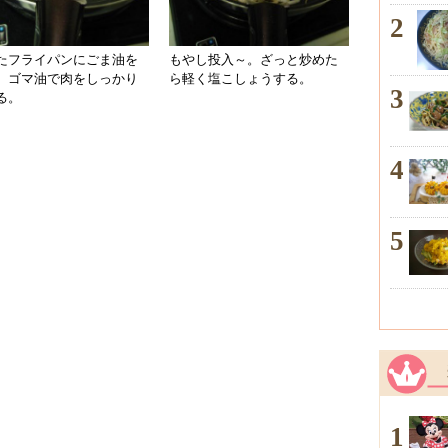
2
たフライパンにごま油を
もやし投入～。ざっと炒めた
、ゴマ油で肉をしっかり
ら軽く塩こしょうする。
3
る。
4
5
1