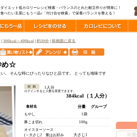
ダイエット低カロリーレシピ検索・バランスのとれた献立作りが簡単に！
食べたい主菜にもう一品♪「付け合せ検索」で栄養バランスを整える！
ず
|
300kcal～499kcal
|
約30分
|
前画面に戻る
炒め☆
い。 そんな時にぴったりなひと品です。 とっても地味です
1人分
ログインすると人数を変更できます。
384kcal
（１人分）
食材名
分量
グループ
1袋
もやし
100g
豚こま切れ
オイスターソース
大さじ1
(～大さじ2 量はお好み