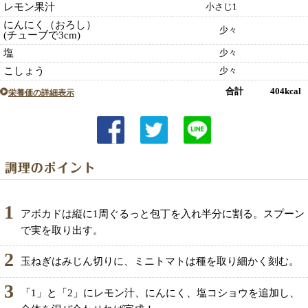
レモン果汁
小さじ1
にんにく（おろし）
少々
(チューブで3cm)
塩
少々
こしょう
少々
合計 404kcal
栄養価の詳細表示
1
アボカドは縦に1周ぐるっと包丁を入れ半分に割る。スプーン
で実を取り出す。
2
玉ねぎはみじん切りに、ミニトマトは種を取り細かく刻む。
3
「1」と「2」にレモン汁、にんにく、塩コショウを追加し、