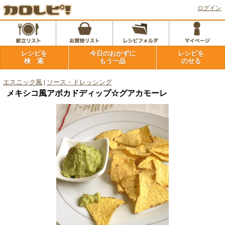
ログイン
レシピを
今日のおかずに
レシピを
検 索
もう一品
のせる
エスニック風
|
ソース・ドレッシング
メキシコ風アボカドディップ☆グアカモーレ