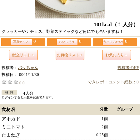
101kcal
（１人分）
クラッカーやナチョス、野菜スティックなど何にでも合いますね！
0
0
0
写真ナイス!
おいしそう!
作ってみたい!
献立リスト＋
お買物リスト＋
お気に入り＋
投稿者：
パッちゃん
投稿者のHP
投稿日：
-0001/11/30
できレポ・コメント総数：0
0.0
4人分
ログインすると人数を変更できます。
食材名
分量
グループ
アボカド
1個
ミニトマト
2個
たまねぎ
0.25個