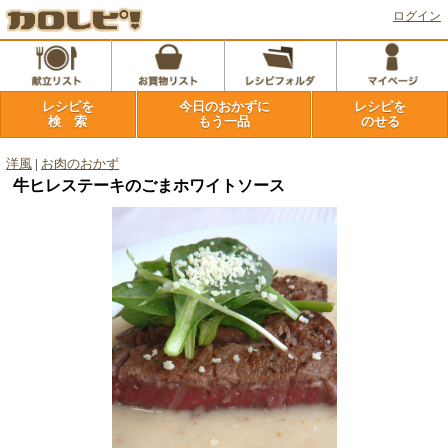
ログイン
レシピを
今日のおかずに
レシピを
検 索
もう一品
のせる
洋風
|
お肉のおかず
牛ヒレステーキのごまホワイトソース