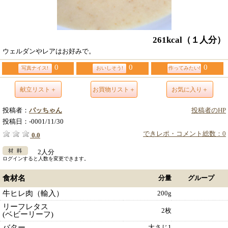
261kcal
（１人分）
ウェルダンやレアはお好みで。
0
0
0
写真ナイス!
おいしそう!
作ってみたい!
献立リスト＋
お買物リスト＋
お気に入り＋
投稿者：
パッちゃん
投稿者のHP
投稿日：
-0001/11/30
できレポ・コメント総数：0
0.0
2人分
ログインすると人数を変更できます。
食材名
分量
グループ
牛ヒレ肉（輸入）
200g
リーフレタス
2枚
(ベビーリーフ)
バター
大さじ1