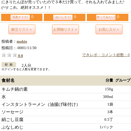
にきりたんぽが売っていたので３本だけ買って、それも入れてみました!
(^^)! これ、絶対オススメ！！
0
0
0
写真ナイス!
おいしそう!
作ってみたい!
献立リスト＋
お買物リスト＋
お気に入り＋
投稿者：
makio
投稿日：
-0001/11/30
できレポ・コメント総数：0
0.0
2人分
ログインすると人数を変更できます。
食材名
分量
グループ
キムチ鍋の素
150g
水
300ml
インスタントラーメン（油揚げ味付け）
1袋
ソーセージ
3本
絹ごし豆腐
0.5丁
ぶなしめじ
1パック