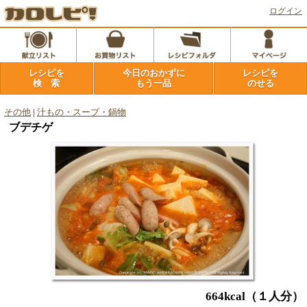
ログイン
レシピを
今日のおかずに
レシピを
検 索
もう一品
のせる
その他
|
汁もの・スープ・鍋物
ブデチゲ
664kcal
（１人分）