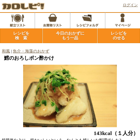
ログイン
レシピを
今日のおかずに
レシピを
検 索
もう一品
のせる
和風
|
魚介・海藻のおかず
鱈のおろしポン酢かけ
143kcal
（１人分）