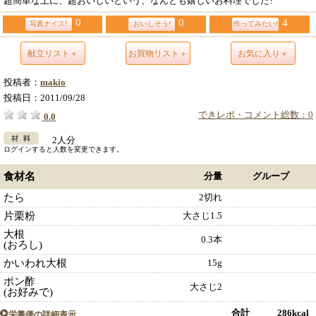
超簡単な上に、超おいしいという、なんとも嬉しいお料理でした?
0
0
4
写真ナイス!
おいしそう!
作ってみたい!
献立リスト＋
お買物リスト＋
お気に入り＋
投稿者：
makio
投稿日：
2011/09/28
できレポ・コメント総数：0
0.0
2人分
ログインすると人数を変更できます。
食材名
分量
グループ
たら
2切れ
片栗粉
大さじ1.5
大根
0.3本
(おろし)
かいわれ大根
15g
ポン酢
大さじ2
(お好みで)
合計 286kcal
栄養価の詳細表示