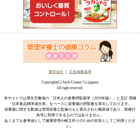
運営会社
｜
広告掲載基準
Copyright(C) Style Creates Co.(japan)
All right reserved.
本サイトでは厚生労働省の「日本人の食事摂取基準（2010年版）」と五訂 増補
「日本食品標準成分表」をベースに栄養価の摂取量を算出しております。
栄養価に関する数値は管理栄養士監修のもと算出された概算値であり、医療行
為等に利用できるものではありません。
あくまでも参考値として健康管理や献立作りのための目安としてご利用くださ
い。