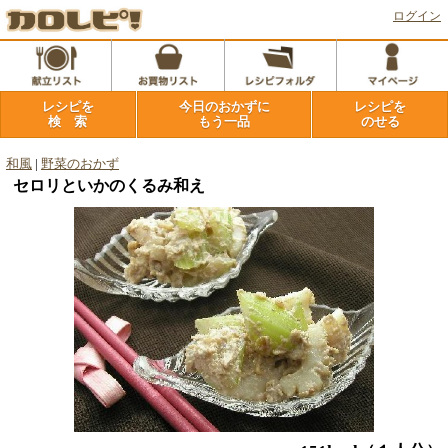
ログイン
レシピを
今日のおかずに
レシピを
検 索
もう一品
のせる
和風
|
野菜のおかず
セロリといかのくるみ和え