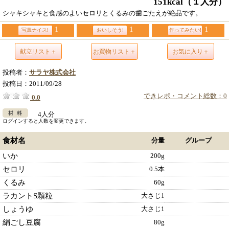
151kcal
（１人分）
シャキシャキと食感のよいセロリとくるみの歯ごたえが絶品です。
1
1
1
写真ナイス!
おいしそう!
作ってみたい!
献立リスト＋
お買物リスト＋
お気に入り＋
投稿者：
サラヤ株式会社
投稿日：
2011/09/28
できレポ・コメント総数：0
0.0
4人分
ログインすると人数を変更できます。
食材名
分量
グループ
いか
200g
セロリ
0.5本
くるみ
60g
ラカントS顆粒
大さじ1
しょうゆ
大さじ1
絹ごし豆腐
80g