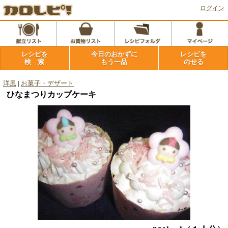
ログイン
レシピを
今日のおかずに
レシピを
検 索
もう一品
のせる
洋風
|
お菓子・デザート
ひなまつりカップケーキ