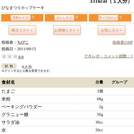
331kcal
（１人分）
ひなまつりカップケーキ
0
0
0
写真ナイス!
おいしそう!
作ってみたい!
献立リスト＋
お買物リスト＋
お気に入り＋
投稿者：
ちびこ
投稿者のHP
投稿日：
2011/09/15
できレポ・コメント総数：1
0.0
6人分
ログインすると人数を変更できます。
食材名
分量
グループ
たまご
3個
米粉
68g
ベーキングパウダー
2g
グラニュー糖
50g
サラダ油
30cc
水
50cc