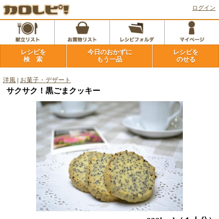
ログイン
レシピを
今日のおかずに
レシピを
検 索
もう一品
のせる
洋風
|
お菓子・デザート
サクサク！黒ごまクッキー