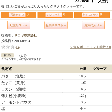
232kcal
（１人分）
香ばしいごまがたっぷり入ったサクサク！クッキーです。
0
0
0
写真ナイス!
おいしそう!
作ってみたい!
献立リスト＋
お買物リスト＋
お気に入り＋
投稿者：
サラヤ株式会社
投稿日：
2011/09/04
できレポ・コメント総数：0
0.0
7人分
ログインすると人数を変更できます。
食材名
分量
グループ
バター（無塩）
100g
たまご（黄身）
1個
ラカントS顆粒
60g
薄力粉(小麦粉)
120g
アーモンドパウダー
30g
塩
少々