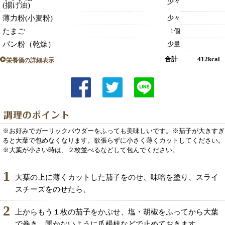
少々
(揚げ油)
薄力粉(小麦粉)
少々
たまご
1個
パン粉（乾燥）
少量
合計 412kcal
栄養価の詳細表示
※お好みでガーリックパウダーをふっても美味しいです。※茄子が大きすぎ
ると大葉で包めなくなります。欲張らずに小さく薄くカットしてください。
※大葉が小さい時は、２枚並べるなどして包んでください。
1
大葉の上に薄くカットした茄子をのせ、味噌を塗り、スライ
スチーズをのせたら、
2
上からもう１枚の茄子をかぶせ、塩・胡椒をふってから大葉
で巻き、開かないように爪楊枝などで止めておきます。