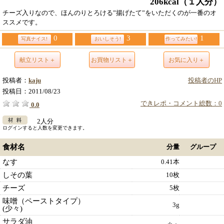
206kcal
（１人分）
チーズ入りなので、ほんのりとろける”揚げたて”をいただくのが一番のオ
ススメです。
0
3
1
写真ナイス!
おいしそう!
作ってみたい!
献立リスト＋
お買物リスト＋
お気に入り＋
投稿者：
kaju
投稿者のHP
投稿日：
2011/08/23
できレポ・コメント総数：0
0.0
2人分
ログインすると人数を変更できます。
食材名
分量
グループ
なす
0.41本
しその葉
10枚
チーズ
5枚
味噌（ペーストタイプ）
3g
(少々)
サラダ油