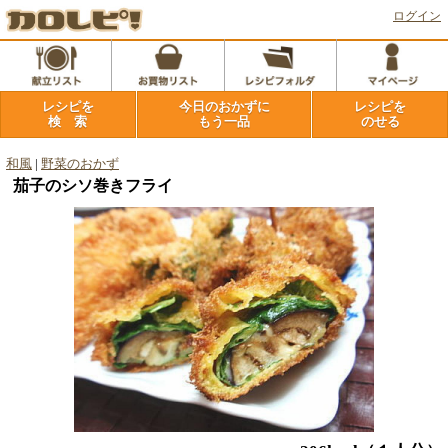
ログイン
レシピを
今日のおかずに
レシピを
検 索
もう一品
のせる
和風
|
野菜のおかず
茄子のシソ巻きフライ