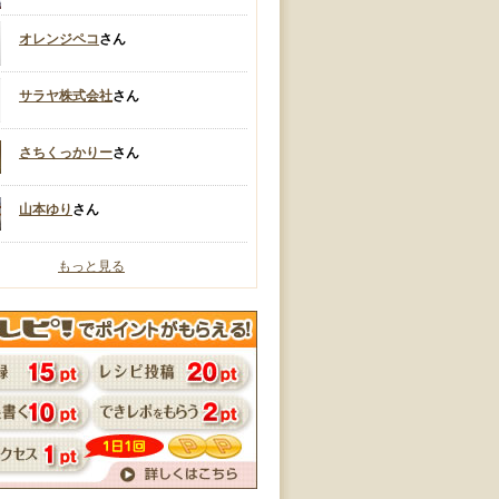
オレンジペコ
さん
サラヤ株式会社
さん
さちくっかりー
さん
山本ゆり
さん
もっと見る