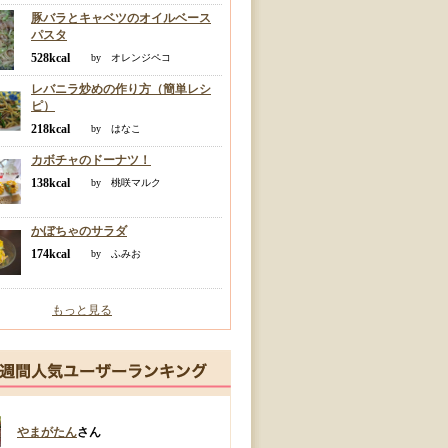
豚バラとキャベツのオイルベース
パスタ
528kcal
by オレンジペコ
レバニラ炒めの作り方（簡単レシ
ピ）
218kcal
by はなこ
カボチャのドーナツ！
138kcal
by 桃咲マルク
かぼちゃのサラダ
174kcal
by ふみお
もっと見る
やまがたん
さん