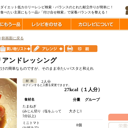
ダイエット低カロリーレシピ検索・バランスのとれた献立作りが簡単に！
食べたい主菜にもう一品♪「付け合せ検索」で栄養バランスを整える！
|
前画面に戻る
リアンドレッシング
だけの簡単なものですが、そのまま冷たいパスタと和えれ
2人分
ログインすると人数を変更できます。
27kcal
（１人分）
食材名
分量
グループ
たまねぎ
大さじ1
(みじん切り（塩をふって
5分以上)
ミニトマト
8個
(お好みで)