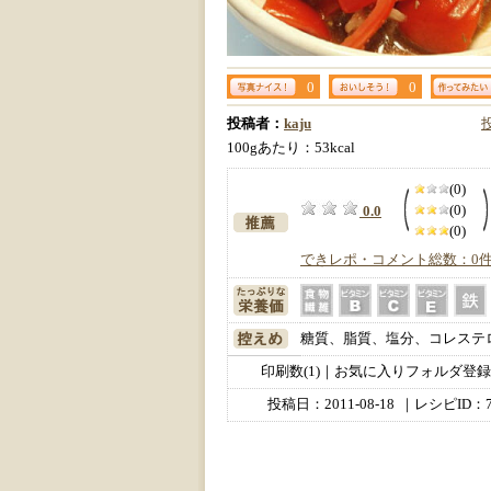
0
0
投稿者：
kaju
100gあたり：53kcal
(0)
(0)
0.0
(0)
できレポ・コメント総数：0
糖質、脂質、塩分、コレステ
印刷数(1)｜お気に入りフォルダ登録数
投稿日：
2011-08-18
｜レシピID：7