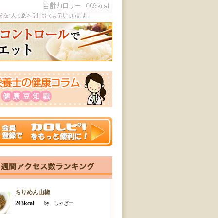
ちりめん山椒
243kcal
by しゃぎー