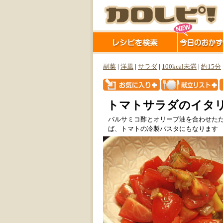
副菜
|
洋風
|
サラダ
|
100kcal未満
|
約15分
トマトサラダのイタ
バルサミコ酢とオリーブ油を合わせた
ば、トマトの冷製パスタにもなります