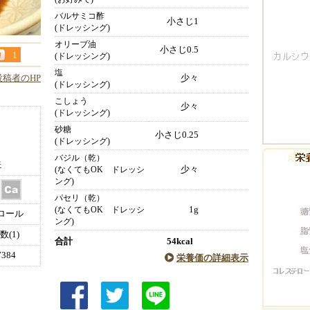
バルサミコ酢
小さじ1
(ドレッシング)
オリーブ油
小さじ0.5
1
(ドレッシング)
塩
投稿者のHP
少々
(ドレッシング)
こしょう
少々
(ドレッシング)
砂糖
小さじ0.25
(ドレッシング)
バジル（乾）
件
少々
(なくてもOK ドレッシ
ング)
パセリ（乾）
1g
(なくてもOK ドレッシ
ロール
ング)
(1)
合計
54kcal
384
栄養価の詳細表示