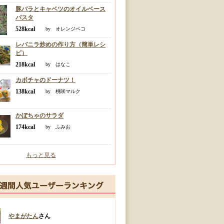
豚バラとキャベツのオイルベース
パスタ
528kcal
by オレンジペコ
レバニラ炒めの作り方（簡単レシ
ピ）
218kcal
by はなこ
カボチャのドーナツ！
138kcal
by 桃咲マルク
かぼちゃのサラダ
174kcal
by ふみお
もっと見る
やまがたん
さん