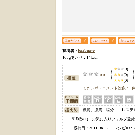
0
0
投稿者：
bookstore
100gあたり：14kcal
(0)
(0)
0.0
(0)
できレポ・コメント総数：0
糖質、脂質、塩分、コレステ
印刷数(1)｜お気に入りフォルダ登録数
投稿日：
2011-08-12
｜レシピID：7