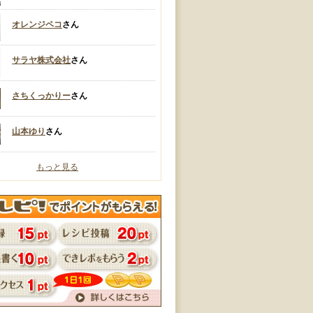
オレンジペコ
さん
サラヤ株式会社
さん
さちくっかりー
さん
山本ゆり
さん
もっと見る