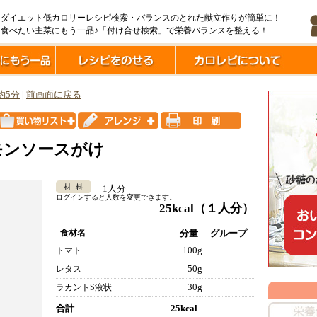
ダイエット低カロリーレシピ検索・バランスのとれた献立作りが簡単に！
食べたい主菜にもう一品♪「付け合せ検索」で栄養バランスを整える！
約5分
|
前画面に戻る
モンソースがけ
1人分
ログインすると人数を変更できます。
25kcal
（１人分）
食材名
分量
グループ
100g
トマト
50g
レタス
30g
ラカントS液状
合計
25kcal