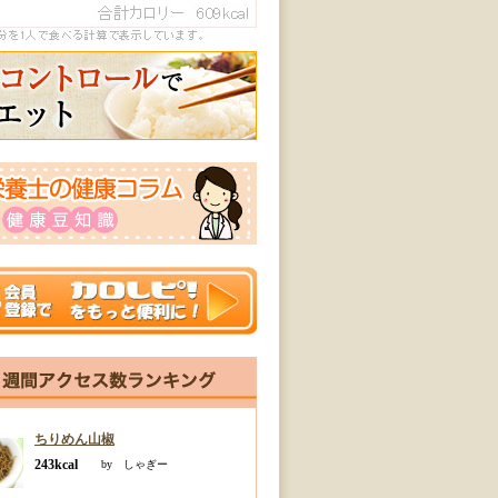
ちりめん山椒
243kcal
by しゃぎー