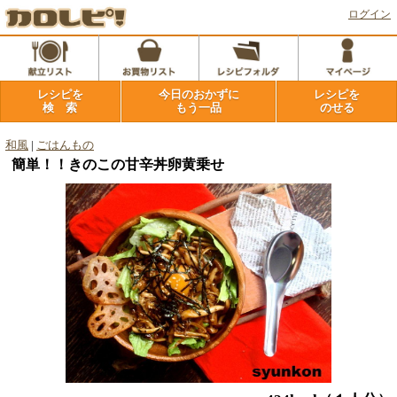
ログイン
レシピを
今日のおかずに
レシピを
検 索
もう一品
のせる
和風
|
ごはんもの
簡単！！きのこの甘辛丼卵黄乗せ