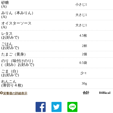
砂糖
小さじ1
(A)
みりん（本みりん）
大さじ1
(A)
オイスターソース
大さじ1
(A)
レタス
4.5枚
(お好みで)
ごはん
2杯
(お好みで)
たまご（黄身）
2個
のり（味付けのり）
0.5袋
(（刻み）お好みで)
ごま（白）
少々
(お好みで)
れんこん
30g
(薄切り４枚)
合計 848kcal
栄養価の詳細表示