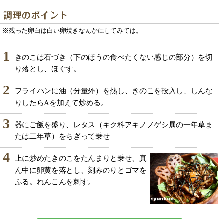
※残った卵白は白い卵焼きなんかにしてみては。
1
きのこは石づき（下のほうの食べたくない感じの部分）を切
り落とし、ほぐす。
2
フライパンに油（分量外）を熱し、きのこを投入し、しんな
りしたらAを加えて炒める。
3
器にご飯を盛り、レタス（キク科アキノノゲシ属の一年草ま
たは二年草）をちぎって乗せ
4
上に炒めたきのこをたんまりと乗せ、真
ん中に卵黄を落とし、刻みのりとゴマを
ふる。れんこんを刺す。