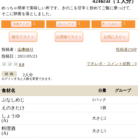
424kcal
（１人分）
めっちゃ簡単で美味しい丼です。きのこを甘辛く炒めてご飯に乗っけて、
そこに卵黄を落としました。
1
1
1
写真ナイス!
おいしそう!
作ってみたい!
献立リスト＋
お買物リスト＋
お気に入り＋
投稿者：
山本ゆり
投稿者のHP
投稿日：
2011/05/23
できレポ・コメント総数：0
0.0
2人分
ログインすると人数を変更できます。
食材名
分量
グループ
ぶなしめじ
1パック
えのきたけ
1袋
しょうゆ
大さじ2
(A)
料理酒
大さじ1
(A)