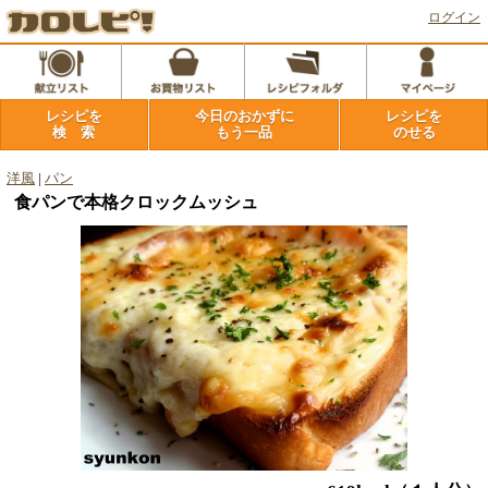
ログイン
レシピを
今日のおかずに
レシピを
検 索
もう一品
のせる
洋風
|
パン
食パンで本格クロックムッシュ