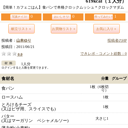
619kcal
（１人分）
【簡単！カフェごはん】食パンで本格クロックムッシュ＊クロックマダム
0
0
1
写真ナイス!
おいしそう!
作ってみたい!
献立リスト＋
お買物リスト＋
お気に入り＋
投稿者：
山本ゆり
投稿者のHP
投稿日：
2011/06/21
できレポ・コメント総数：0
0.0
1人分
ログインすると人数を変更できます。
食材名
分量
グループ
1枚（6枚切
食パン
り）
ロースハム
1枚
とろけるチーズ
1枚
(又はピザ用、スライスでも)
バター
大さじ1
(又はマーガリン ベシャメルソー)