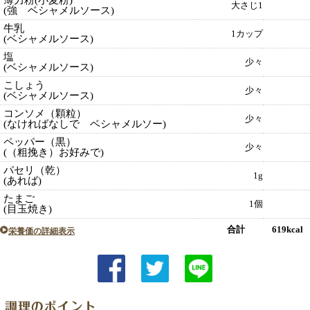
薄力粉(小麦粉)
大さじ1
(強 ベシャメルソース)
牛乳
1カップ
(ベシャメルソース)
塩
少々
(ベシャメルソース)
こしょう
少々
(ベシャメルソース)
コンソメ（顆粒）
少々
(なければなしで ベシャメルソー)
ペッパー（黒）
少々
(（粗挽き）お好みで)
パセリ（乾）
1g
(あれば)
たまご
1個
(目玉焼き)
合計 619kcal
栄養価の詳細表示