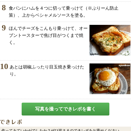
8
食パンにハムを４つに切って乗っけて（※ぶりーん防止
策）、上からベシャメルソースを塗る。
9
ほんでチーズをこんもり乗っけて、オー
ブントースターで焦げ目がつくまで焼
く。
10
あとは胡椒ふったり目玉焼き乗っけた
り。
写真を撮ってできレポを書く
作ってみていかがでしたか？ぜひ皆さまのできレポをお寄せください。