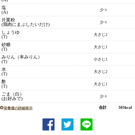
塩
少々
(A)
片栗粉
少々
(鶏肉にまぶしたいだけ)
しょうゆ
大さじ2
(T)
砂糖
大さじ1
(T)
みりん（本みりん）
小さじ1
(T)
水
大さじ2
(T)
酢
大さじ1
(T)
ごま（白）
少々
(お好みで)
合計 505kcal
栄養価の詳細表示