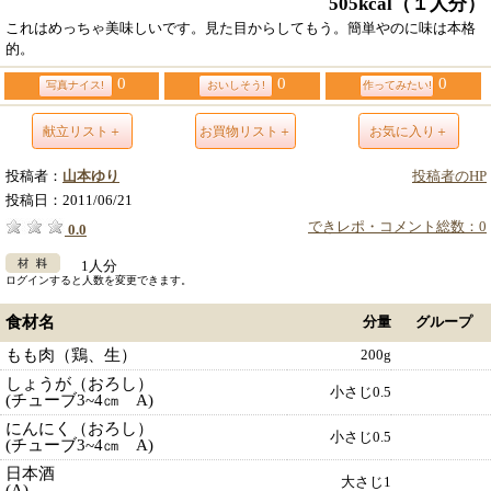
505kcal
（１人分）
これはめっちゃ美味しいです。見た目からしてもう。簡単やのに味は本格
的。
0
0
0
写真ナイス!
おいしそう!
作ってみたい!
献立リスト＋
お買物リスト＋
お気に入り＋
投稿者：
山本ゆり
投稿者のHP
投稿日：
2011/06/21
できレポ・コメント総数：0
0.0
1人分
ログインすると人数を変更できます。
食材名
分量
グループ
もも肉（鶏、生）
200g
しょうが（おろし）
小さじ0.5
(チューブ3~4㎝ A)
にんにく（おろし）
小さじ0.5
(チューブ3~4㎝ A)
日本酒
大さじ1
(A)