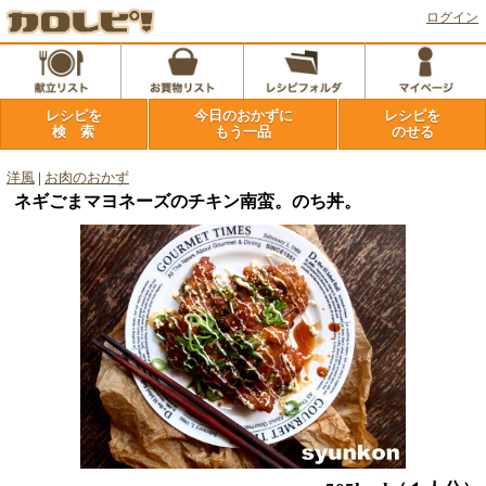
ログイン
レシピを
今日のおかずに
レシピを
検 索
もう一品
のせる
洋風
|
お肉のおかず
ネギごまマヨネーズのチキン南蛮。のち丼。