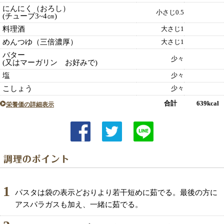
にんにく（おろし）
小さじ0.5
(チューブ3~4㎝)
料理酒
大さじ1
めんつゆ（三倍濃厚）
大さじ1
バター
少々
(又はマーガリン お好みで)
塩
少々
こしょう
少々
合計 639kcal
栄養価の詳細表示
1
パスタは袋の表示どおりより若干短めに茹でる。最後の方に
アスパラガスも加え、一緒に茹でる。