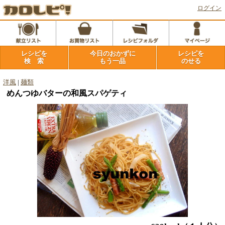
ログイン
レシピを
今日のおかずに
レシピを
検 索
もう一品
のせる
洋風
|
麺類
めんつゆバターの和風スパゲティ