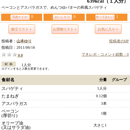
639kcal
（１人分）
ベーコンとアスパラガスで、めんつゆバターの和風スパゲティ
0
0
1
写真ナイス!
おいしそう!
作ってみたい!
献立リスト＋
お買物リスト＋
お気に入り＋
投稿者：
山本ゆり
投稿者のHP
投稿日：
2011/06/16
できレポ・コメント総数：0
0.0
1人分
ログインすると人数を変更できます。
食材名
分量
グループ
スパゲティ
1人分
たまねぎ
0.12個
アスパラガス
3本
ベーコン
1枚
(厚切り)
オリーブ油
大さじ1
(又はサラダ油)