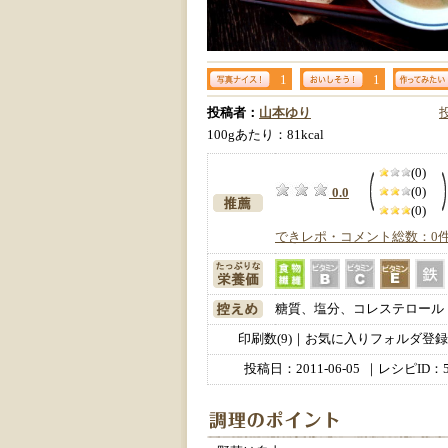
1
1
投稿者：
山本ゆり
100gあたり：81kcal
(0)
(0)
0.0
(0)
できレポ・コメント総数：0
糖質、塩分、コレステロール
印刷数(9)｜お気に入りフォルダ登録数
投稿日：
2011-06-05
｜レシピID：5