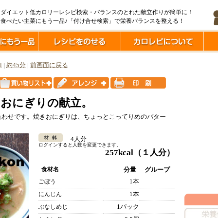
ダイエット低カロリーレシピ検索・バランスのとれた献立作りが簡単に！
食べたい主菜にもう一品♪「付け合せ検索」で栄養バランスを整える！
l
|
約45分
|
前画面に戻る
きおにぎりの献立。
合わせです。焼きおにぎりは、ちょっとこってりめのバター
4人分
ログインすると人数を変更できます。
257kcal
（１人分）
食材名
分量
グループ
1本
ごぼう
1本
にんじん
1パック
ぶなしめじ