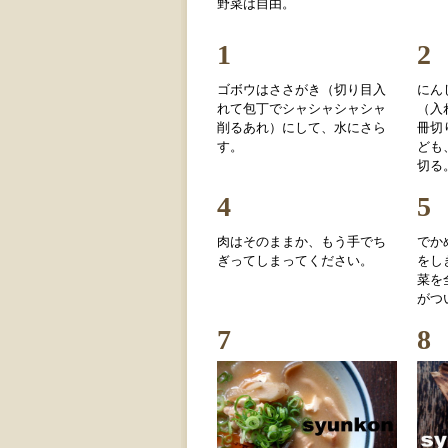
野菜は自由。
1
2
ゴボウはささがき（切り目入
にん
れて包丁でシャシャシャシャ
（入
削るあれ）にして、水にさら
冊切
す。
ども
切る
4
5
肉はそのままか、もう手でち
でか
ぎってしまってください。
をし
菜を
がつ
7
8