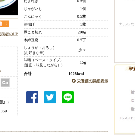
0.5個
たまねぎ
1個
じゃがいも
0.5枚
こんにゃく
2
1枚
油揚げ
200g
豚こま切れ
投稿者のHP
0.5丁
木綿豆腐
しょうが（おろし）
少々
(お好きな量)
味噌（ペーストタイプ）
15g
(適宜（味見しながら）)
件
合計
1028kcal
栄養価の詳細表示
(1)
369