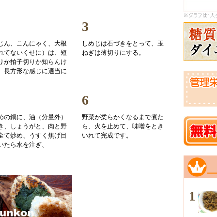
3
じん、こんにゃく、大根
しめじは石づきをとって、玉
れてないくせに）は、短
ねぎは薄切りにする。
りか拍子切りか知らんけ
、長方形な感じに適当に
。
6
めの鍋に、油（分量外）
野菜が柔らかくなるまで煮た
き、しょうがと、肉と野
ら、火を止めて、味噌をとき
全て炒め、うすく焦げ目
いれて完成です。
いたら水を注ぎ、
1