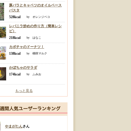
豚バラとキャベツのオイルベース
パスタ
528kcal
by オレンジペコ
レバニラ炒めの作り方（簡単レシ
ピ）
218kcal
by はなこ
カボチャのドーナツ！
138kcal
by 桃咲マルク
かぼちゃのサラダ
174kcal
by ふみお
もっと見る
やまがたん
さん