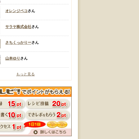
オレンジペコ
さん
サラヤ株式会社
さん
さちくっかりー
さん
山本ゆり
さん
もっと見る