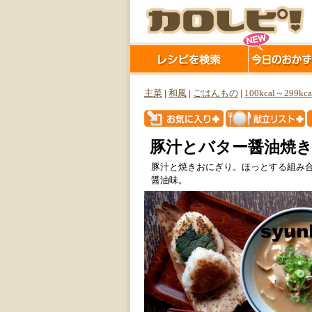
主菜
|
和風
|
ごはんもの
|
100kcal～299kca
豚汁とバター醤油焼
豚汁と焼きおにぎり。ほっとする組み
醤油味。