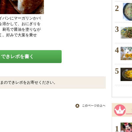
2
イパンにマーガリンかバ
を溶かして、おにぎりを
3
、刷毛で醤油を塗りなが
く。好みで大葉を乗せ
4
できレポを書く
5
まのできレポをお寄せください。
1