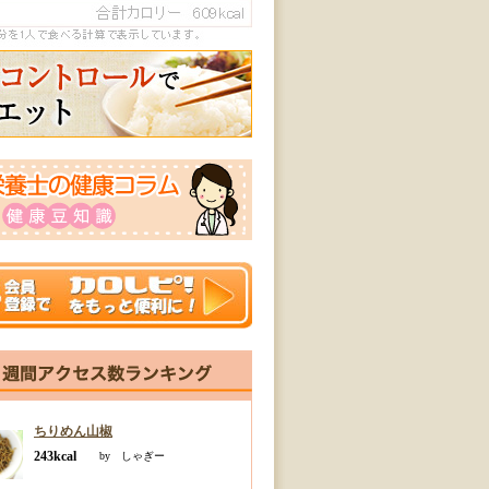
ちりめん山椒
243kcal
by しゃぎー