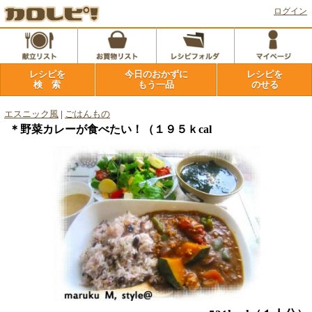
ログイン
レシピを
今日のおかずに
レシピを
検 索
もう一品
のせる
エスニック風
|
ごはんもの
＊野菜カレーが食べたい！（１９５ｋcal