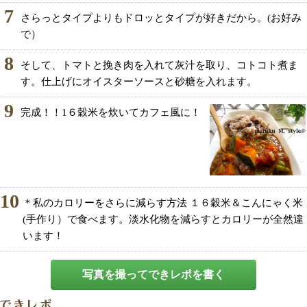
7
さらっとタイプよりもドロッとタイプが好きだから。(お好み
で）
8
そして、トマトと挽き肉を入れて灰汁を取り、コトコト煮ま
す。仕上げにオイスターソースと砂糖を入れます。
9
完成！！1６穀米を炊いてカフェ風に！
10
＊私のカロリーをさらに減らす方法 １６穀米＆こんにゃく米
(手作り）で食べます。淡水化物を減らすとカロリーが全然違
います！
写真を撮ってできレポを書く