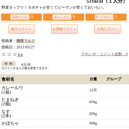
531kcal
（１人分）
野菜タップリ！カボチャが甘くてピーマンが苦くておいちい。
0
0
1
写真ナイス!
おいしそう!
作ってみたい!
献立リスト＋
お買物リスト＋
お気に入り＋
投稿者：
桃咲マルク
投稿日：
2011/05/27
できレポ・コメント総数：0
0.0
4人分
ログインすると人数を変更できます。
食材名
分量
グループ
カレールウ
12片
(1箱)
たまねぎ
450g
(2個)
なす
200g
(2本)
かぼちゃ
300g