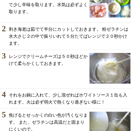
て少し辛味を取ります。水気は必ずよく
取ります。
2
剥き海老は茹でて半分にカットしておきます。 粉ゼラチンは
水大さじ２の中で振りいれて５分たてばレンジで２０秒かけ
ます。
3
レンジでクリームチーズは５０秒ほどか
けて柔らかくしておきます。
4
それをお鍋に入れて、少し混ぜればホワイトソース１缶も入
れます。火は必ず弱火で熱くなり過ぎない様に！
5
焦げるとせっかくの白い色が汚くなりま
す。 また、ゼラチンは高温だと固まり
にくいので。