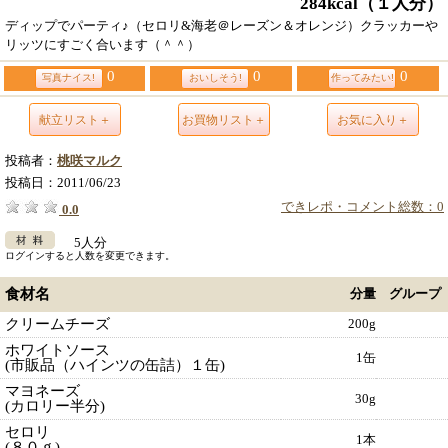
284kcal
（１人分）
ディップでパーティ♪（セロリ&海老＠レーズン＆オレンジ）クラッカーや
リッツにすごく合います（＾＾）
0
0
0
写真ナイス!
おいしそう!
作ってみたい!
献立リスト＋
お買物リスト＋
お気に入り＋
投稿者：
桃咲マルク
投稿日：
2011/06/23
できレポ・コメント総数：0
0.0
5人分
ログインすると人数を変更できます。
食材名
分量
グループ
クリームチーズ
200g
ホワイトソース
1缶
(市販品（ハインツの缶詰）１缶)
マヨネーズ
30g
(カロリー半分)
セロリ
1本
(８０ｇ)