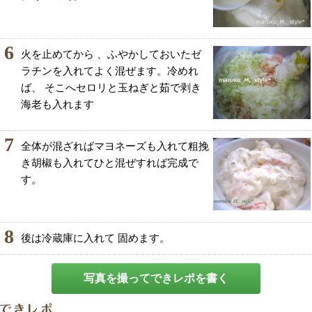
6
火を止めてから 、ふやかしておいたゼ
ラチンを入れてよく混ぜます。冷めれ
ば、 そこへセロリと玉ねぎと茹で剥き
海老も入れます
7
全体が混ざればマヨネーズも入れて粗挽
き胡椒も入れてひと混ぜすれば完成で
す。
8
後は冷蔵庫に入れて 固めます。
写真を撮ってできレポを書く