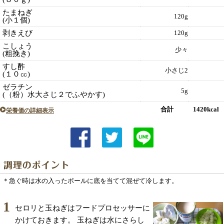
たまねぎ
120g
(小１個)
剥きえび
120g
こしょう
少々
(粗挽き)
すし酢
小さじ2
(１０㏄)
ゼラチン
5g
(（粉）水大さじ２でふやかす)
合計 1420kcal
栄養価の詳細表示
＊急ぐ時は水の入ったボールに底を当てて混ぜて冷します。
1
セロリと玉ねぎはフードプロセッサーに
かけておきます。 玉ねぎは水にさらし