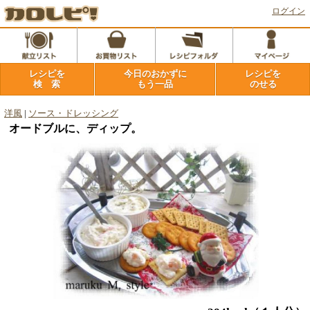
ログイン
レシピを
今日のおかずに
レシピを
検 索
もう一品
のせる
洋風
|
ソース・ドレッシング
オードブルに、ディップ。