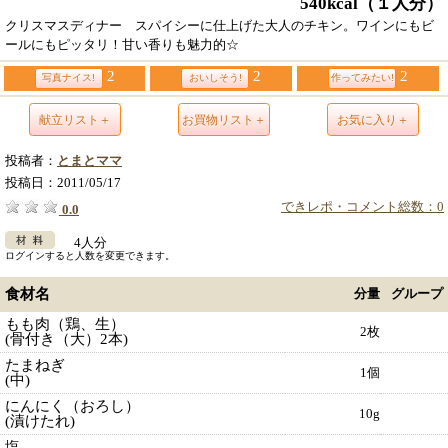
540kcal
（１人分）
クリスマスディナー スパイシーに仕上げた大人のチキン。ワインにもビ
ールにもピッタリ！甘い香りも魅力的☆
2
2
2
写真ナイス!
おいしそう!
作ってみたい!
献立リスト＋
お買物リスト＋
お気に入り＋
投稿者：
とまとママ
投稿日：
2011/05/17
できレポ・コメント総数：0
0.0
4人分
ログインすると人数を変更できます。
食材名
分量
グループ
もも肉（鶏、生）
2枚
(骨付き（大）2本)
たまねぎ
1個
(中)
にんにく（おろし）
10g
(漬けたれ)
塩