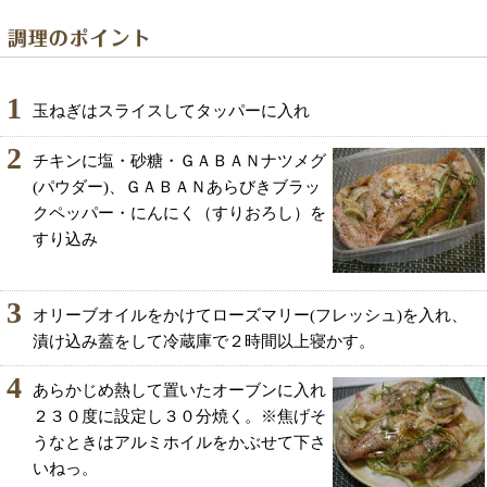
1
玉ねぎはスライスしてタッパーに入れ
2
チキンに塩・砂糖・ＧＡＢＡＮナツメグ
(パウダー)、ＧＡＢＡＮあらびきブラッ
クペッパー・にんにく（すりおろし）を
すり込み
3
オリーブオイルをかけてローズマリー(フレッシュ)を入れ、
漬け込み蓋をして冷蔵庫で２時間以上寝かす。
4
あらかじめ熱して置いたオーブンに入れ
２３０度に設定し３０分焼く。※焦げそ
うなときはアルミホイルをかぶせて下さ
いねっ。