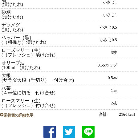
小さじ1
(漬けたれ)
砂糖
小さじ1
(漬けたれ)
ナツメグ
小さじ0.5
(漬けたれ)
ペッパー（黒）
小さじ0.5
(（粗挽き）漬けたれ)
ローズマリー（生）
3枝
(（フレッシュ）漬けたれ)
オリーブ油
0.55カップ
(100ml 漬けたれ)
大根
0.5本
(サラダ大根（千切り） 付け合せ)
水菜
1束
(４㎝位に切る 付け合せ)
ローズマリー（生）
2枝
(（フレッシュ）付け合せ)
合計 2160kcal
栄養価の詳細表示