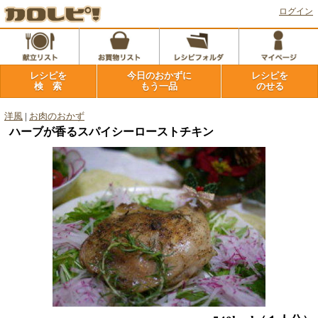
ログイン
レシピを
今日のおかずに
レシピを
検 索
もう一品
のせる
洋風
|
お肉のおかず
ハーブが香るスパイシーローストチキン