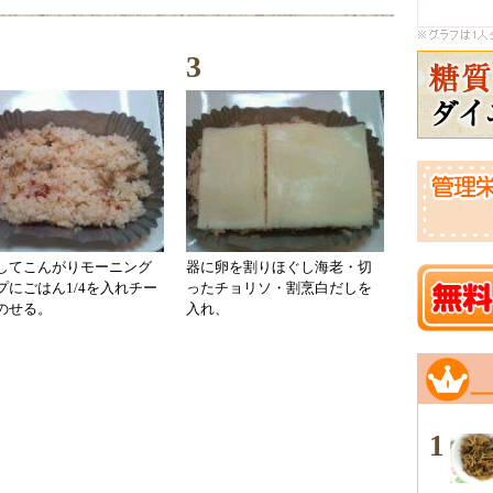
3
してこんがりモーニング
器に卵を割りほぐし海老・切
プにごはん1/4を入れチー
ったチョリソ・割烹白だしを
のせる。
入れ、
1