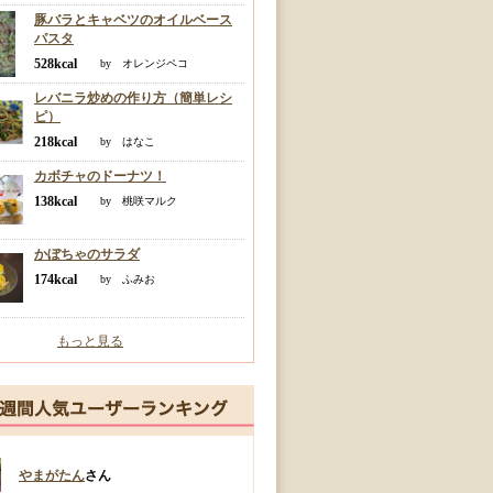
豚バラとキャベツのオイルベース
パスタ
528kcal
by オレンジペコ
レバニラ炒めの作り方（簡単レシ
ピ）
218kcal
by はなこ
カボチャのドーナツ！
138kcal
by 桃咲マルク
かぼちゃのサラダ
174kcal
by ふみお
もっと見る
やまがたん
さん