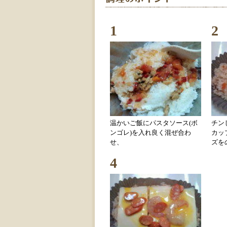
1
2
温かいご飯にパスタソース(ボ
チン
ンゴレ)を入れ良く混ぜ合わ
カッ
せ、
ズを
4