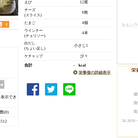
12尾
えび
チーズ
6枚
(スライス)
4個
たまご
0
ウインナー
4本
(チョリソー)
白だし
小さじ1
(ちょい足し)
少々
ケチャップ
合計
- kcal
栄養価の詳細表示
表示でき
(0)
512