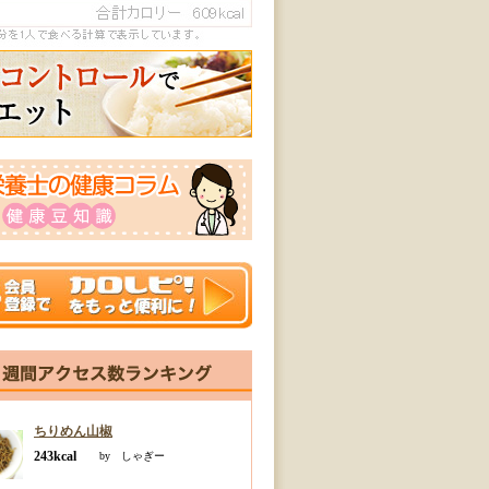
ちりめん山椒
243kcal
by しゃぎー