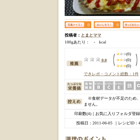
0
0
投稿者：
とまとママ
100gあたり： - kcal
(0)
(0)
0.0
(0)
できレポ・コメント総数：1件
※食材データが不足のため、
ません。
印刷数(4)｜お気に入りフォルダ登録数
投稿日：
2011-06-05
｜レシピID：4