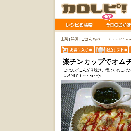
主菜
|
洋風
|
ごはんもの
|
500kcal～699kca
楽チンカップでオム
ごはんがこんがり焼け、程よいおこげが
は格別です～～v(^-^)v