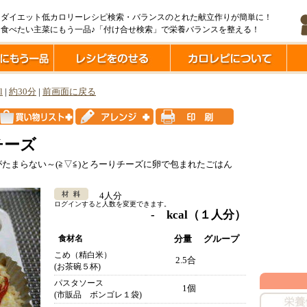
ダイエット低カロリーレシピ検索・バランスのとれた献立作りが簡単に！
食べたい主菜にもう一品♪「付け合せ検索」で栄養バランスを整える！
l
|
約30分
|
前画面に戻る
チーズ
たまらない～(≧▽≦)とろーりチーズに卵で包まれたごはん
4人分
ログインすると人数を変更できます。
- kcal
（１人分）
食材名
分量
グループ
こめ（精白米）
2.5合
(お茶碗５杯)
パスタソース
1個
(市販品 ボンゴレ１袋)