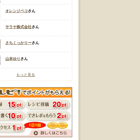
オレンジペコ
さん
サラヤ株式会社
さん
さちくっかりー
さん
山本ゆり
さん
もっと見る