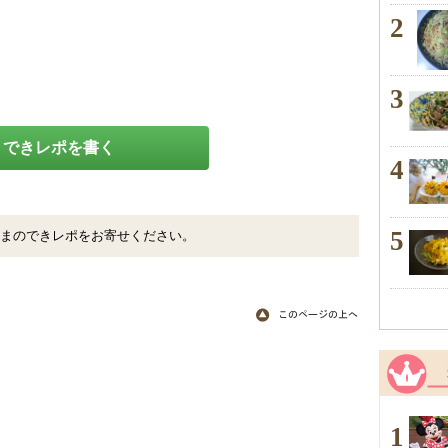
2
3
できレポを書く
4
5
まのできレポをお寄せください。
1