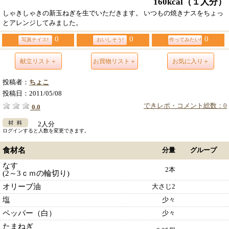
160kcal
（１人分）
しゃきしゃきの新玉ねぎを生でいただきます。 いつもの焼きナスをちょっ
とアレンジしてみました。
0
0
0
写真ナイス!
おいしそう!
作ってみたい!
献立リスト＋
お買物リスト＋
お気に入り＋
投稿者：
ちょこ
投稿日：
2011/05/08
できレポ・コメント総数：0
0.0
2人分
ログインすると人数を変更できます。
食材名
分量
グループ
なす
2本
(2～3ｃｍの輪切り)
オリーブ油
大さじ2
塩
少々
ペッパー（白）
少々
たまねぎ