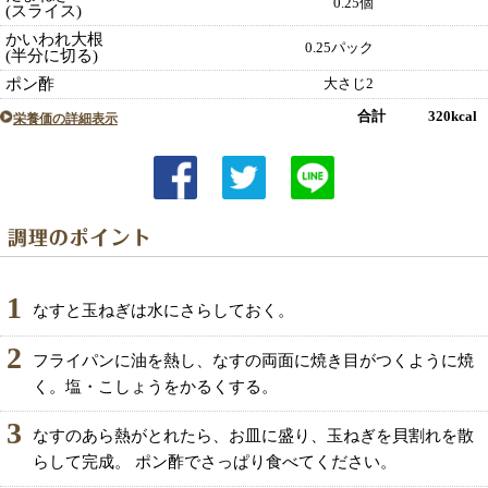
0.25個
(スライス)
かいわれ大根
0.25パック
(半分に切る)
ポン酢
大さじ2
合計 320kcal
栄養価の詳細表示
1
なすと玉ねぎは水にさらしておく。
2
フライパンに油を熱し、なすの両面に焼き目がつくように焼
く。塩・こしょうをかるくする。
3
なすのあら熱がとれたら、お皿に盛り、玉ねぎを貝割れを散
らして完成。 ポン酢でさっぱり食べてください。