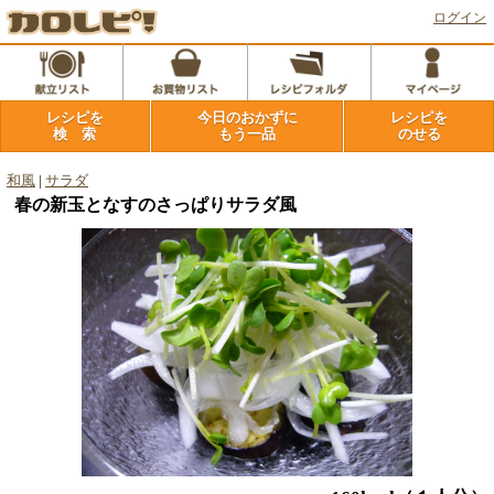
ログイン
レシピを
今日のおかずに
レシピを
検 索
もう一品
のせる
和風
|
サラダ
春の新玉となすのさっぱりサラダ風