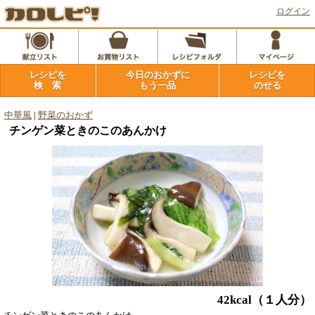
ログイン
レシピを
今日のおかずに
レシピを
検 索
もう一品
のせる
中華風
|
野菜のおかず
チンゲン菜ときのこのあんかけ
42kcal
（１人分）