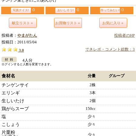
チンゲン菜ときのこのあんかけ
0
0
0
写真ナイス!
おいしそう!
作ってみたい!
献立リスト＋
お買物リスト＋
お気に入り＋
投稿者：
やまがたん
投稿者のHP
投稿日：
2011/05/04
できレポ・コメント総数：3
3.0
4人分
ログインすると人数を変更できます。
食材名
分量
グループ
チンゲンサイ
2株
エリンギ
3本
生しいたけ
2個
鶏がらスープ
150cc
塩
少々
こしょう
少々
片栗粉
少々