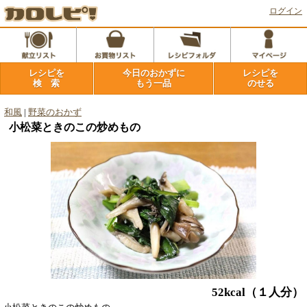
ログイン
レシピを
今日のおかずに
レシピを
検 索
もう一品
のせる
和風
|
野菜のおかず
小松菜ときのこの炒めもの
52kcal
（１人分）