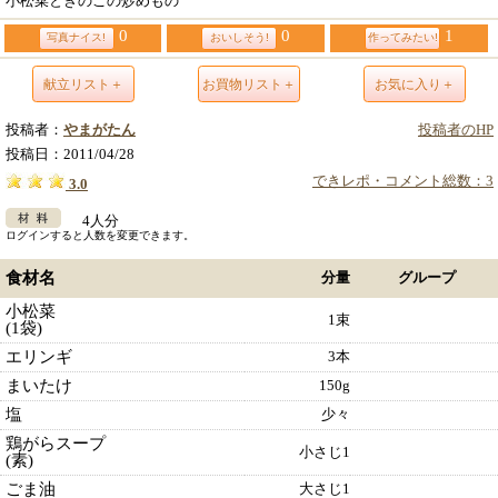
小松菜ときのこの炒めもの
0
0
1
写真ナイス!
おいしそう!
作ってみたい!
献立リスト＋
お買物リスト＋
お気に入り＋
投稿者：
やまがたん
投稿者のHP
投稿日：
2011/04/28
できレポ・コメント総数：3
3.0
4人分
ログインすると人数を変更できます。
食材名
分量
グループ
小松菜
1束
(1袋)
エリンギ
3本
まいたけ
150g
塩
少々
鶏がらスープ
小さじ1
(素)
ごま油
大さじ1