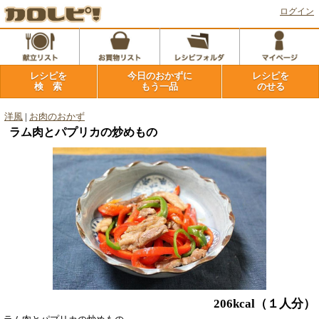
ログイン
レシピを
今日のおかずに
レシピを
検 索
もう一品
のせる
洋風
|
お肉のおかず
ラム肉とパプリカの炒めもの
206kcal
（１人分）