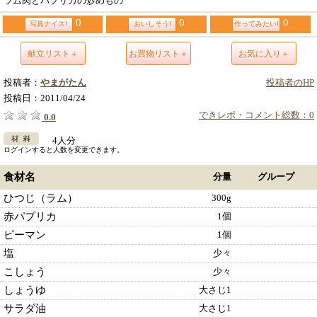
ラム肉とパプリカの炒めもの
0
0
0
写真ナイス!
おいしそう!
作ってみたい!
献立リスト＋
お買物リスト＋
お気に入り＋
投稿者：
やまがたん
投稿者のHP
投稿日：
2011/04/24
できレポ・コメント総数：0
0.0
4人分
ログインすると人数を変更できます。
食材名
分量
グループ
ひつじ（ラム）
300g
赤パプリカ
1個
ピーマン
1個
塩
少々
こしょう
少々
しょうゆ
大さじ1
サラダ油
大さじ1