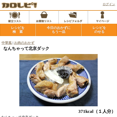
ログイン
レシピを
今日のおかずに
レシピを
検 索
もう一品
のせる
中華風
|
お肉のおかず
なんちゃって北京ダック
371kcal
（１人分）