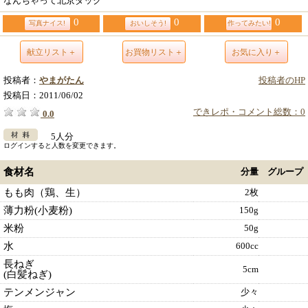
なんちゃって北京ダック
0
0
0
写真ナイス!
おいしそう!
作ってみたい!
献立リスト＋
お買物リスト＋
お気に入り＋
投稿者：
やまがたん
投稿者のHP
投稿日：
2011/06/02
できレポ・コメント総数：0
0.0
5人分
ログインすると人数を変更できます。
食材名
分量
グループ
もも肉（鶏、生）
2枚
薄力粉(小麦粉)
150g
米粉
50g
水
600cc
長ねぎ
5cm
(白髪ねぎ)
テンメンジャン
少々