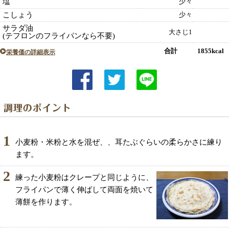
塩
少々
こしょう
少々
サラダ油
大さじ1
(テフロンのフライパンなら不要)
合計 1855kcal
栄養価の詳細表示
1
小麦粉・米粉と水を混ぜ、、耳たぶぐらいの柔らかさに練り
ます。
2
練った小麦粉はクレープと同じように、
フライパンで薄く伸ばして両面を焼いて
薄餅を作ります。