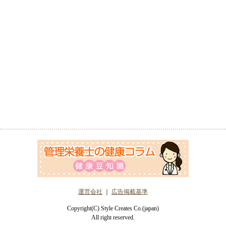
運営会社
｜
広告掲載基準
Copyright(C) Style Creates Co.(japan)
All right reserved.