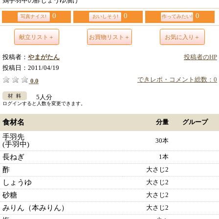
鶏手羽中の酢じょうゆ漬け
0
0
0
写真ナイス!
おいしそう!
作ってみたい!
献立リスト＋
お買物リスト＋
お気に入り＋
投稿者：
やまがたん
投稿者のHP
投稿日：
2011/04/19
できレポ・コメント総数：0
0.0
5人分
ログインすると人数を変更できます。
食材名
分量
グループ
手羽先
30本
(手羽中)
長ねぎ
1本
酢
大さじ2
しょうゆ
大さじ2
砂糖
大さじ2
みりん（本みりん）
大さじ2