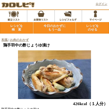
ログイン
レシピを
今日のおかずに
レシピを
検 索
もう一品
のせる
和風
|
お肉のおかず
鶏手羽中の酢じょうゆ漬け
426kcal
（１人分）