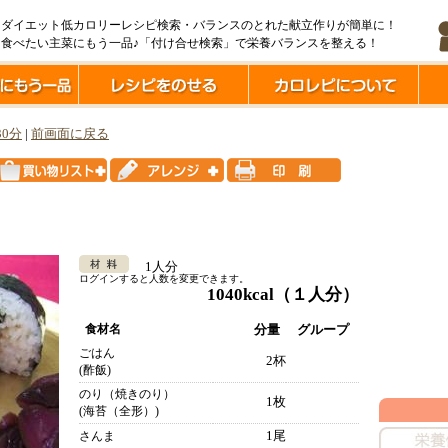
ダイエット低カロリーレシピ検索・バランスのとれた献立作りが簡単に！
食べたい主菜にもう一品♪「付け合せ検索」で栄養バランスを整える！
30分
|
前画面に戻る
1人分
ログインすると人数を変更できます。
1040kcal
（１人分）
食材名
分量
グループ
ごはん
2杯
(酢飯)
のり（焼きのり）
1枚
(海苔（全形）)
1尾
さんま