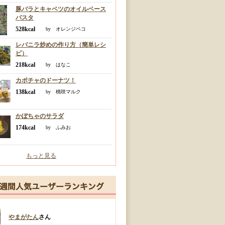
豚バラとキャベツのオイルベース
パスタ
528kcal
by オレンジペコ
レバニラ炒めの作り方（簡単レシ
ピ）
218kcal
by はなこ
カボチャのドーナツ！
138kcal
by 桃咲マルク
かぼちゃのサラダ
174kcal
by ふみお
もっと見る
やまがたん
さん