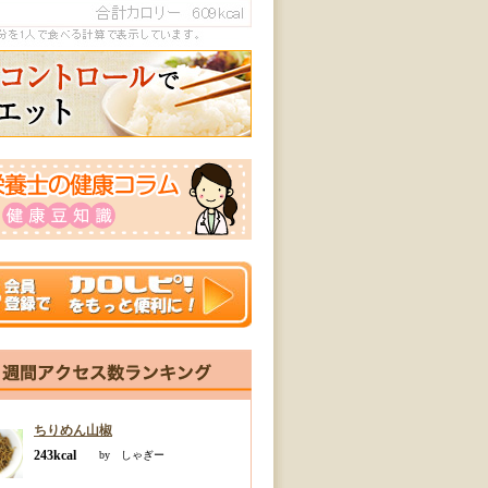
ちりめん山椒
243kcal
by しゃぎー