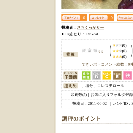
0
0
投稿者：
さちくっかりー
100gあたり：126kcal
(0)
(0)
0.0
(0)
できレポ・コメント総数：0
、塩分、コレステロール
印刷数(5)｜お気に入りフォルダ登録数
投稿日：
2011-06-02
｜レシピID：3