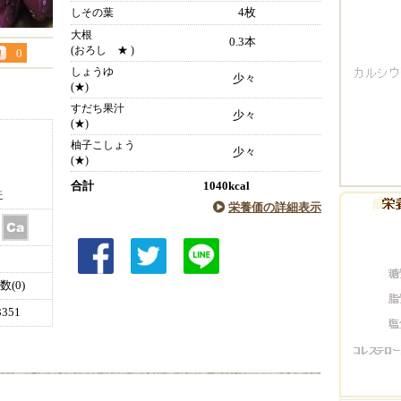
4枚
しその葉
大根
0.3本
(おろし ★ )
0
しょうゆ
少々
(★)
すだち果汁
少々
(★)
柚子こしょう
少々
(★)
合計
1040kcal
件
栄養価の詳細表示
(0)
351