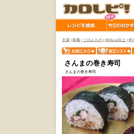
主菜
|
和風
|
ごはんもの
|
900kcal以上
|
約
さんまの巻き寿司
さんまの巻き寿司