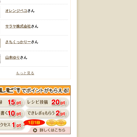
オレンジペコ
さん
サラヤ株式会社
さん
さちくっかりー
さん
山本ゆり
さん
もっと見る