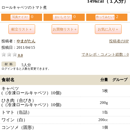
149kcal
（１人分）
ロールキャベツのトマト煮
0
0
2
写真ナイス!
おいしそう!
作ってみたい!
献立リスト＋
お買物リスト＋
お気に入り＋
投稿者：
やまがたん
投稿者のHP
投稿日：
2011/04/15
できレポ・コメント総数：0
0.0
5人分
ログインすると人数を変更できます。
食材名
分量
グループ
キャベツ
5枚
(（冷凍ロールキャベツ）10個)
ひき肉（合びき）
200g
(（冷凍ロールキャベツ）10個)
トマト（缶詰）
1缶
ワイン（白）
200cc
コンソメ（固形）
1個