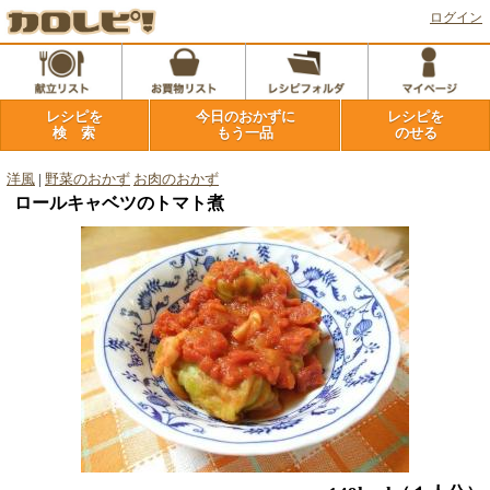
ログイン
レシピを
今日のおかずに
レシピを
検 索
もう一品
のせる
洋風
|
野菜のおかず
お肉のおかず
ロールキャベツのトマト煮