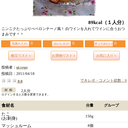
89kcal
（１人分）
ニンニクたっぷりぺペロンチーノ風！ 白ワインを入れてワインに合うおつ
まみです＾＾
0
0
0
写真ナイス!
おいしそう!
作ってみたい!
献立リスト＋
お買物リスト＋
お気に入り＋
投稿者：
ui.vege
投稿日：
2011/04/18
できレポ・コメント総数：0
0.0
2人分
ログインすると人数を変更できます。
食材名
分量
グループ
たこ
150g
(お刺身)
マッシュルーム
8個