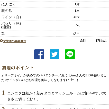
にんにく
1片
鷹の爪
1本
ワイン（白）
30cc
パセリ（乾）
5g
(適量)
塩
少々
合計 178kcal
栄養価の詳細表示
オリーブオイルが決めてのペペロンチーノ風にはAsuさんのBIOを使いまし
た♪オイルがいいとお料理も美味しくなります( *´艸｀)
1
ニンニクは細かく刻みタコとマッシュルームは食べやすい大
きさに切っておく。