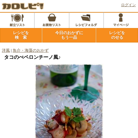
ログイン
レシピを
今日のおかずに
レシピを
検 索
もう一品
のせる
洋風
|
魚介・海藻のおかず
タコのぺペロンチーノ風♪