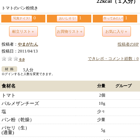
22kcal
（１人分）
トマトのパン粉焼き
0
1
1
写真ナイス!
おいしそう!
作ってみたい!
献立リスト＋
お買物リスト＋
お気に入り＋
投稿者：
やまがたん
投稿者のHP
投稿日：
2011/04/13
できレポ・コメント総数：0
0.0
5人分
ログインすると人数を変更できます。
食材名
分量
グループ
トマト
2個
パルメザンチーズ
10g
塩
少々
パン粉（乾燥）
少量
パセリ（生）
5g
(適量)