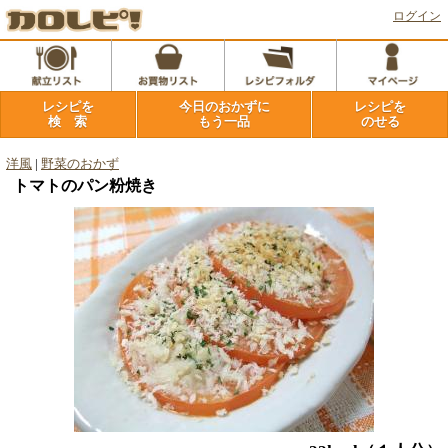
ログイン
レシピを
今日のおかずに
レシピを
検 索
もう一品
のせる
洋風
|
野菜のおかず
トマトのパン粉焼き