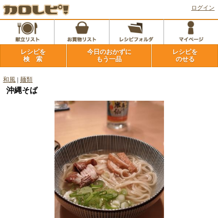
ログイン
レシピを
今日のおかずに
レシピを
検 索
もう一品
のせる
和風
|
麺類
沖縄そば