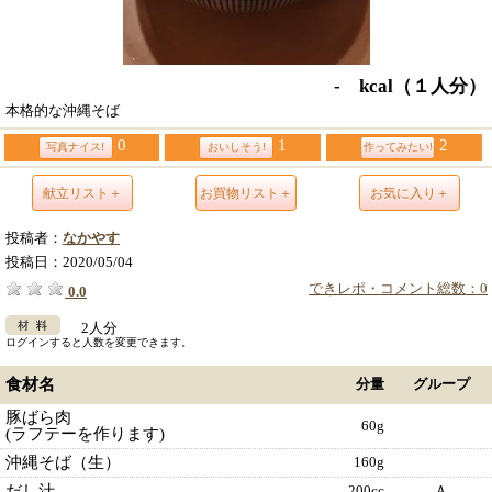
- kcal
（１人分）
本格的な沖縄そば
0
1
2
写真ナイス!
おいしそう!
作ってみたい!
献立リスト＋
お買物リスト＋
お気に入り＋
投稿者：
なかやす
投稿日：
2020/05/04
できレポ・コメント総数：0
0.0
2人分
ログインすると人数を変更できます。
食材名
分量
グループ
豚ばら肉
60g
(ラフテーを作ります)
沖縄そば（生）
160g
だし汁
200cc
Ａ