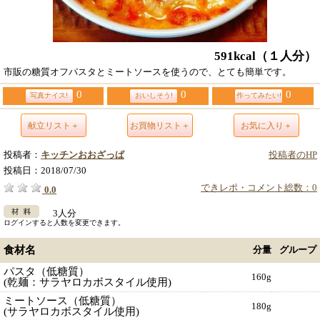
591kcal
（１人分）
市販の糖質オフパスタとミートソースを使うので、とても簡単です。
0
0
0
写真ナイス!
おいしそう!
作ってみたい!
献立リスト＋
お買物リスト＋
お気に入り＋
投稿者：
キッチンおおざっぱ
投稿者のHP
投稿日：
2018/07/30
できレポ・コメント総数：0
0.0
3人分
ログインすると人数を変更できます。
食材名
分量
グループ
パスタ（低糖質）
160g
(乾麺：サラヤロカボスタイル使用)
ミートソース（低糖質）
180g
(サラヤロカボスタイル使用)