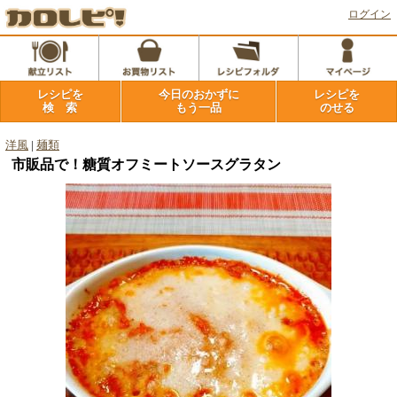
ログイン
レシピを
今日のおかずに
レシピを
検 索
もう一品
のせる
洋風
|
麺類
市販品で！糖質オフミートソースグラタン