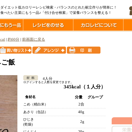
ダイエット低カロリーレシピ検索・バランスのとれた献立作りが簡単に！
食べたい主菜にもう一品♪「付け合せ検索」で栄養バランスを整える！
cal
|
約60分
|
前画面に戻る
みご飯
4人分
ログインすると人数を変更できます。
345kcal
（１人分）
食材名
分量
グループ
2合
こめ（精白米）
40g
あさり（缶詰）
ひじき
2g
(乾燥)
20g
にんじん