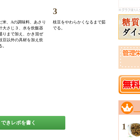
3
だ米、Aの調味料、あさり
枝豆をやわらかくなるまで茹
汁大さじ３、水を炊飯器
でる。
盛りまで加え、かき混ぜ
枝豆以外の具材を加え炊
る。
できレポを書く
1