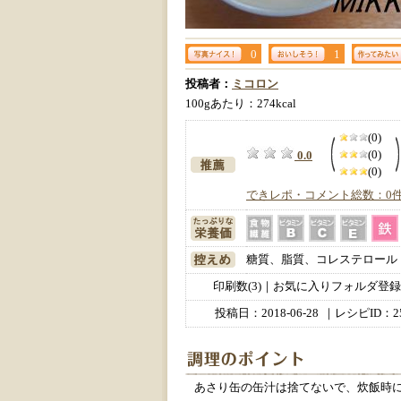
0
1
投稿者：
ミコロン
100gあたり：274kcal
(0)
(0)
0.0
(0)
できレポ・コメント総数：0
糖質、脂質、コレステロール
印刷数(3)｜お気に入りフォルダ登録数
投稿日：
2018-06-28
｜レシピID：25
あさり缶の缶汁は捨てないで、炊飯時