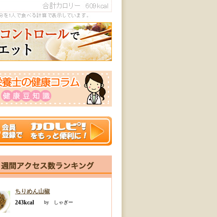
ちりめん山椒
243kcal
by しゃぎー