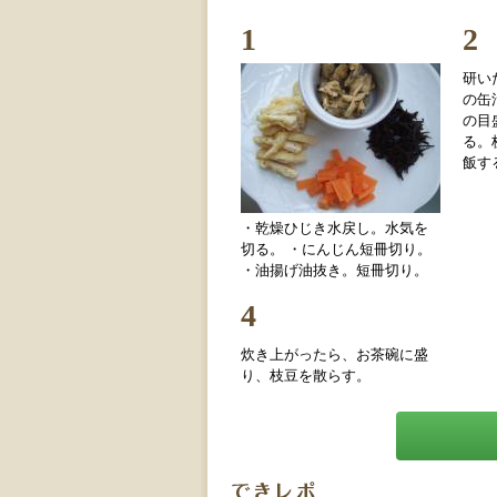
1
2
研い
の缶
の目
る。
飯す
・乾燥ひじき水戻し。水気を
切る。 ・にんじん短冊切り。
・油揚げ油抜き。短冊切り。
4
炊き上がったら、お茶碗に盛
り、枝豆を散らす。