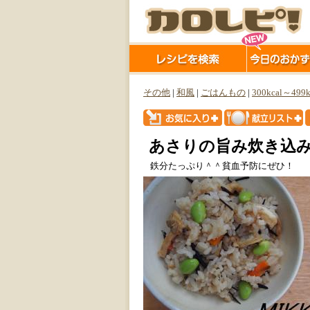
その他
|
和風
|
ごはんもの
|
300kcal～499k
あさりの旨み炊き込
鉄分たっぷり＾＾貧血予防にぜひ！