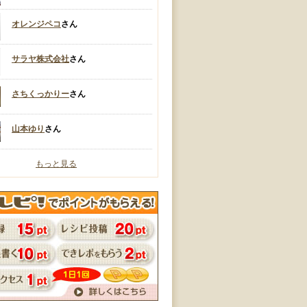
オレンジペコ
さん
サラヤ株式会社
さん
さちくっかりー
さん
山本ゆり
さん
もっと見る