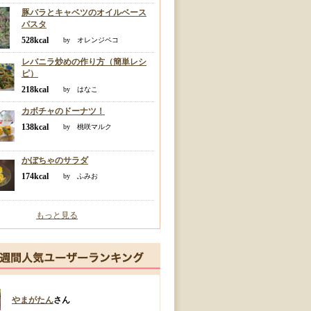
豚バラとキャベツのオイルベース
パスタ
528kcal
by オレンジペコ
レバニラ炒めの作り方（簡単レシ
ピ）
218kcal
by はなこ
カボチャのドーナツ！
138kcal
by 桃咲マルク
かぼちゃのサラダ
174kcal
by ふみお
もっと見る
やまがたん
さん