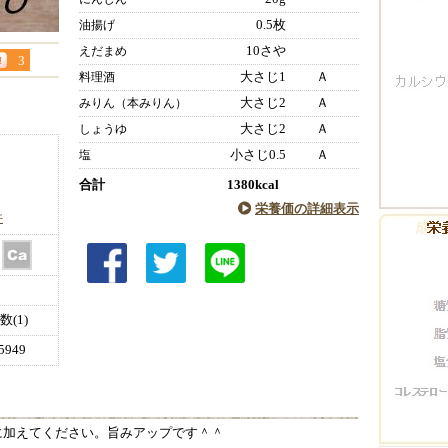
0.5枚
油揚げ
10さや
えだまめ
3
大さじ1
Ａ
料理酒
大さじ2
Ａ
みりん（本みりん）
大さじ2
Ａ
しょうゆ
小さじ0.5
Ａ
塩
合計
1380kcal
栄養価の詳細表示
件
(1)
949
に加えてください。旨みアップです＾＾