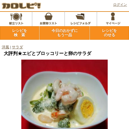
ログイン
レシピを
今日のおかずに
レシピを
検 索
もう一品
のせる
洋風
|
サラダ
大評判★エビとブロッコリーと卵のサラダ