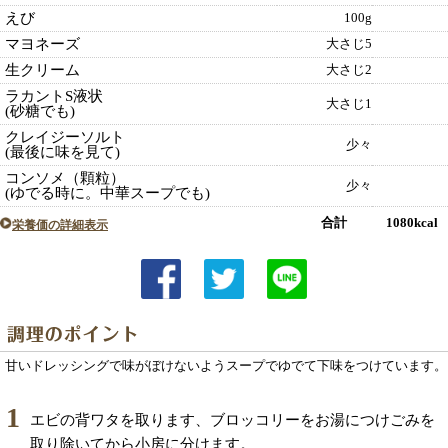
えび
100g
マヨネーズ
大さじ5
生クリーム
大さじ2
ラカントS液状
大さじ1
(砂糖でも)
クレイジーソルト
少々
(最後に味を見て)
コンソメ（顆粒）
少々
(ゆでる時に。中華スープでも)
合計 1080kcal
栄養価の詳細表示
甘いドレッシングで味がぼけないようスープでゆでて下味をつけています。
1
エビの背ワタを取ります、ブロッコリーをお湯につけごみを
取り除いてから小房に分けます。