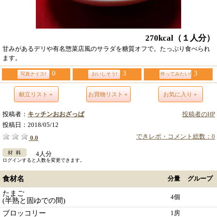
270kcal
（１人分）
甘みがあるデリや有名惣菜店風のサラダを糖質オフで。たっぷり食べられ
ます。
0
3
3
写真ナイス!
おいしそう!
作ってみたい!
献立リスト＋
お買物リスト＋
お気に入り＋
投稿者：
キッチンおおざっぱ
投稿者のHP
投稿日：
2018/05/12
できレポ・コメント総数：0
0.0
4人分
ログインすると人数を変更できます。
食材名
分量
グループ
たまご
4個
(半熟と固ゆでの間)
ブロッコリー
1房