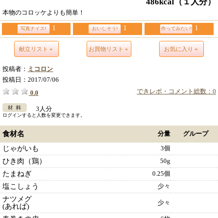
486kcal
（１人分）
本物のコロッケよりも簡単！
1
1
1
写真ナイス!
おいしそう!
作ってみたい!
献立リスト＋
お買物リスト＋
お気に入り＋
投稿者：
ミコロン
投稿日：
2017/07/06
できレポ・コメント総数：0
0.0
3人分
ログインすると人数を変更できます。
食材名
分量
グループ
じゃがいも
3個
ひき肉（鶏）
50g
たまねぎ
0.25個
塩こしょう
少々
ナツメグ
少々
(あれば)