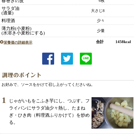
春巻きの皮
6枚
サラダ油
大さじ8
(適量)
料理酒
少々
薄力粉(小麦粉)
少量
(水溶き小麦粉にする)
合計 1458kcal
栄養価の詳細表示
お好みで、ソースをかけて召し上がってくださいね。
1
じゃがいもをこふき芋にし、つぶす。フ
ライパンにサラダ油少々熱し、たまね
ぎ・ひき肉（料理酒ふりかけて）を炒め
る。