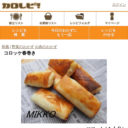
ログイン
レシピを
今日のおかずに
レシピを
検 索
もう一品
のせる
和風
|
野菜のおかず
お肉のおかず
コロッケ春巻き