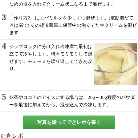
なめの塩を入れてクリーム状になるまで混ぜます。
3
「作り方2」にエバミルクを少しずつ混ぜます。(電動泡だて
器は弱で) その後冷蔵庫に保管中の泡立てた生クリームを混ぜ
ます
4
ジップロックに分け入れ冷凍庫で最初は
立てて冷やします。時々モミモミして混
ぜます。モミモミを繰り返してできあが
り。
5
抹茶やココアのアイスにする場合は、20g～30g程度のパウダ
ーを最後に加えてから、混ぜ込んで冷凍します。
写真を撮ってできレポを書く