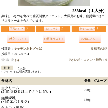
258kcal
（１人分）
美味しいものを食べて糖質制限ダイエット。大満足のお味。糖質量にはエ
リスリトールを含んでいます。
0
2
1
写真ナイス!
おいしそう!
作ってみたい!
献立リスト＋
お買物リスト＋
お気に入り＋
投稿者：
キッチンおおざっぱ
投稿者のHP
投稿日：
2017/07/04
できレポ・コメント総数：0
0.0
5人分
ログインすると人数を変更できます。
食材名
分量
グループ
生クリーム
200g
(乳脂肪42％以上でさらに旨い)
無糖練乳
150g
(別名エバミルク)
たまご（黄身）