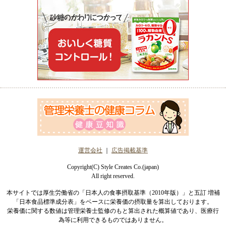
運営会社
｜
広告掲載基準
Copyright(C) Style Creates Co.(japan)
All right reserved.
本サイトでは厚生労働省の「日本人の食事摂取基準（2010年版）」と五訂 増補
「日本食品標準成分表」をベースに栄養価の摂取量を算出しております。
栄養価に関する数値は管理栄養士監修のもと算出された概算値であり、医療行
為等に利用できるものではありません。