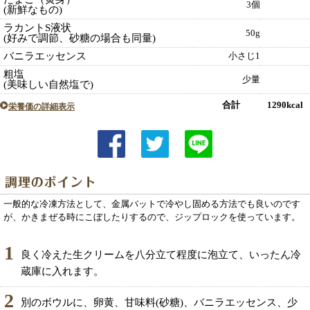
3個
(新鮮なもの)
ラカントS液状
50g
(好みで調節、砂糖の場合も同量)
バニラエッセンス
小さじ1
粗塩
少量
(美味しい自然塩で)
合計 1290kcal
栄養価の詳細表示
一般的な冷凍方法として、金属バットで冷やし固める方法でも良いのです
が、かきまぜる時にこぼしたりするので、ジップロックを使っています。
1
良く冷えた生クリームを八分立て程度に泡立て、いったん冷
蔵庫に入れます。
2
別のボウルに、卵黄、甘味料(砂糖)、バニラエッセンス、少