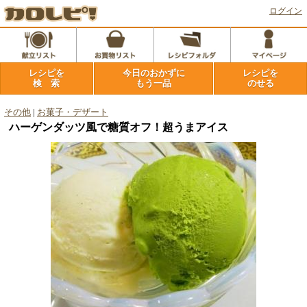
ログイン
レシピを
今日のおかずに
レシピを
検 索
もう一品
のせる
その他
|
お菓子・デザート
ハーゲンダッツ風で糖質オフ！超うまアイス