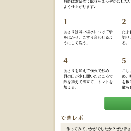
お酢は煮詰めて酸味をまろやかにした
よく仕上がります♪
1
2
あさりは薄い塩水につけて砂
たま
をはかせ、こすり合わせるよ
切り
うにして洗う。
る。
4
5
あさりを加えて強火で炒め、
こし
貝の口が少し開いたところで
め、
酢を加えて煮立て、トマトを
を振
加える。
散ら
作ってみていかがでしたか？ぜひ皆さ