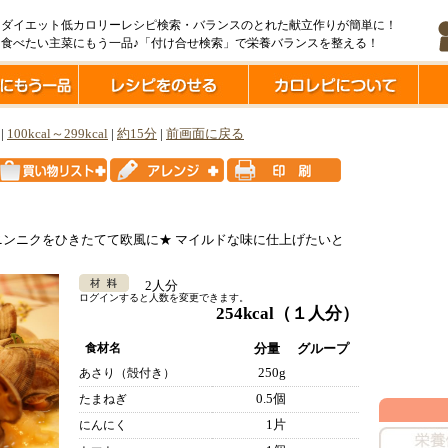
ダイエット低カロリーレシピ検索・バランスのとれた献立作りが簡単に！
食べたい主菜にもう一品♪「付け合せ検索」で栄養バランスを整える！
|
100kcal～299kcal
|
約15分
|
前画面に戻る
ンニクをひきたてて欧風に★ マイルドな味に仕上げたいと
2人分
ログインすると人数を変更できます。
254kcal
（１人分）
食材名
分量
グループ
250g
あさり（殻付き）
0.5個
たまねぎ
1片
にんにく