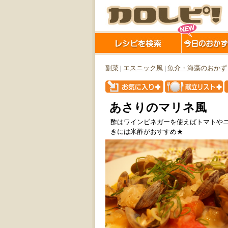
副菜
|
エスニック風
|
魚介・海藻のおかず
あさりのマリネ風
酢はワインビネガーを使えばトマトやニ
きには米酢がおすすめ★