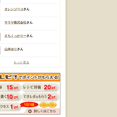
オレンジペコ
さん
サラヤ株式会社
さん
さちくっかりー
さん
山本ゆり
さん
もっと見る