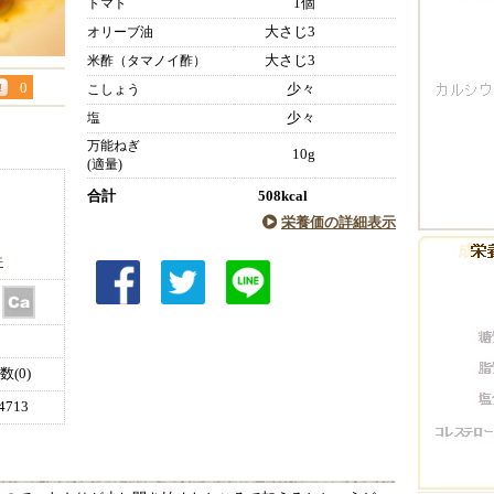
1個
トマト
大さじ3
オリーブ油
大さじ3
米酢（タマノイ酢）
0
少々
こしょう
少々
塩
万能ねぎ
10g
(適量)
合計
508kcal
栄養価の詳細表示
件
(0)
713