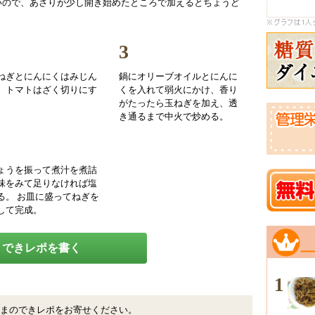
いので、あさりが少し開き始めたところで加えるとちょうど
3
ねぎとにんにくはみじん
鍋にオリーブオイルとにんに
、トマトはざく切りにす
くを入れて弱火にかけ、香り
がたったら玉ねぎを加え、透
き通るまで中火で炒める。
ょうを振って煮汁を煮詰
味をみて足りなければ塩
る。 お皿に盛ってねぎを
して完成。
できレポを書く
1
まのできレポをお寄せください。