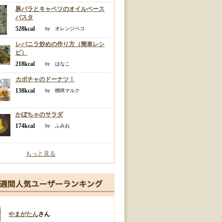
豚バラとキャベツのオイルベース
パスタ
528kcal
by オレンジペコ
レバニラ炒めの作り方（簡単レシ
ピ）
218kcal
by はなこ
カボチャのドーナツ！
138kcal
by 桃咲マルク
かぼちゃのサラダ
174kcal
by ふみお
もっと見る
やまがたん
さん