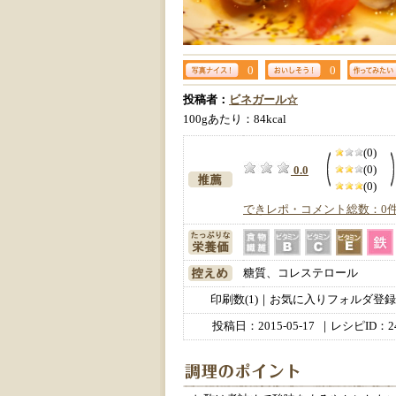
0
0
投稿者：
ビネガール☆
100gあたり：84kcal
(0)
(0)
0.0
(0)
できレポ・コメント総数：0
糖質、コレステロール
印刷数(1)｜お気に入りフォルダ登録数
投稿日：
2015-05-17
｜レシピID：24