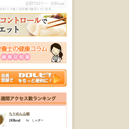
ちりめん山椒
243kcal
by しゃぎー