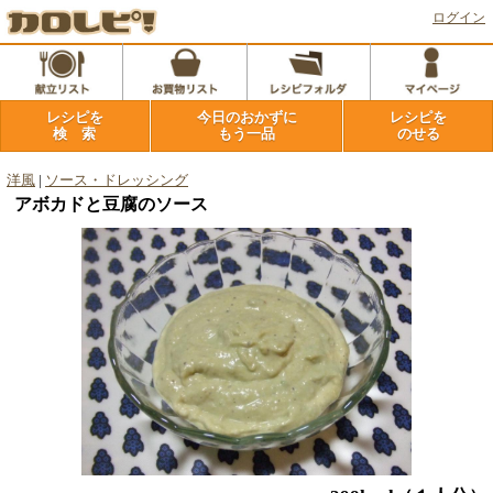
ログイン
レシピを
今日のおかずに
レシピを
検 索
もう一品
のせる
洋風
|
ソース・ドレッシング
アボカドと豆腐のソース