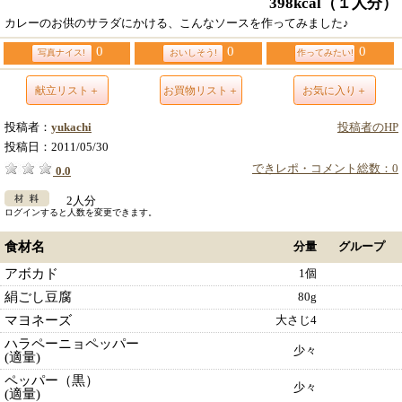
398kcal
（１人分）
カレーのお供のサラダにかける、こんなソースを作ってみました♪
0
0
0
写真ナイス!
おいしそう!
作ってみたい!
献立リスト＋
お買物リスト＋
お気に入り＋
投稿者：
yukachi
投稿者のHP
投稿日：
2011/05/30
できレポ・コメント総数：0
0.0
2人分
ログインすると人数を変更できます。
食材名
分量
グループ
アボカド
1個
絹ごし豆腐
80g
マヨネーズ
大さじ4
ハラペーニョペッパー
少々
(適量)
ペッパー（黒）
少々
(適量)