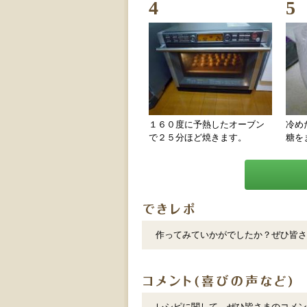
4
5
１６０度に予熱したオーブン
冷め
で２５分ほど焼きます。
糖を
作ってみていかがでしたか？ぜひ皆さ