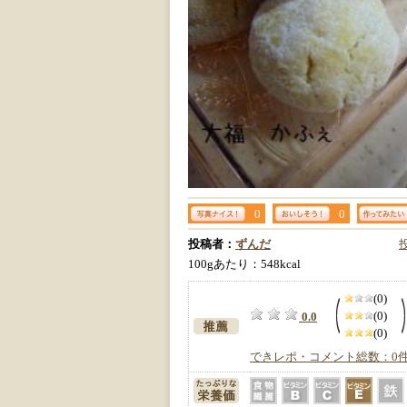
0
0
投稿者：
ずんだ
100gあたり：548kcal
(0)
(0)
0.0
(0)
できレポ・コメント総数：0