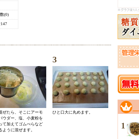
(0)
147
3
混ぜたら、そこにアーモ
ひと口大に丸めます。
パウダー、塩、小麦粉を
1
って加えてゴムべらなど
るように混ぜます。