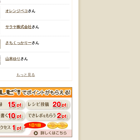
オレンジペコ
さん
サラヤ株式会社
さん
さちくっかりー
さん
山本ゆり
さん
もっと見る