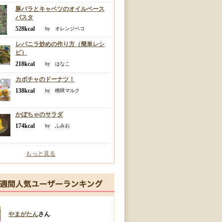
豚バラとキャベツのオイルベース
パスタ
528kcal
by オレンジペコ
レバニラ炒めの作り方（簡単レシ
ピ）
218kcal
by はなこ
カボチャのドーナツ！
138kcal
by 桃咲マルク
かぼちゃのサラダ
174kcal
by ふみお
もっと見る
やまがたん
さん