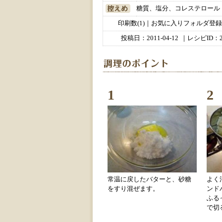
糖質、塩分、コレステロール
印刷数(1)｜お気に入りフォルダ登録数
投稿日：
2011-04-12
｜レシピID：2
1
2
常温に戻したバターと、砂糖
よく
をすり混ぜます。
ンド
ふる
で切