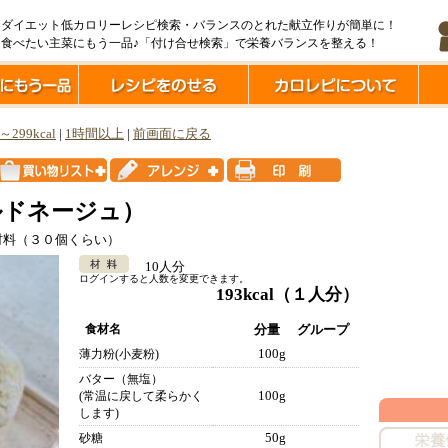
ダイエット低カロリーレシピ検索・バランスのとれた献立作りが簡単に！
食べたい主菜にもう一品♪「付け合せ検索」で栄養バランスを整える！
l～299kcal
|
1時間以上
|
前画面に戻る
ルドネージュ）
材料（３０個くらい）
10人分
ログインすると人数を変更できます。
193kcal
（１人分）
食材名
分量
グループ
100g
薄力粉(小麦粉)
バター（無塩）
100g
(常温に戻して柔らかく
します)
50g
砂糖