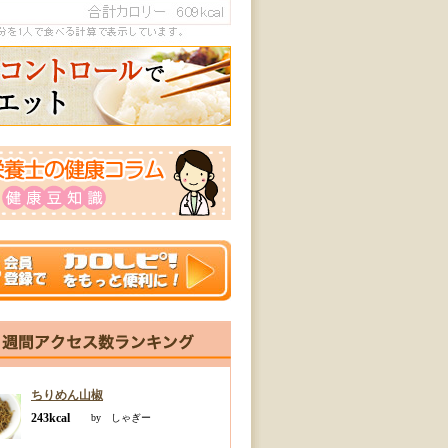
ちりめん山椒
243kcal
by しゃぎー