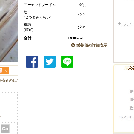
100g
アーモンドプードル
塩
少々
(２つまみくらい)
粉糖
少々
(適宜)
合計
1930kcal
栄養価の詳細表示
0
投稿者のHP
件