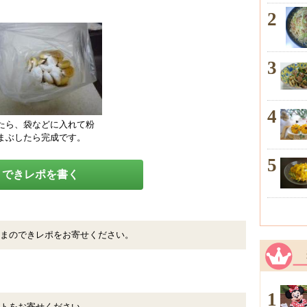
2
3
4
たら、袋などに入れて粉
まぶしたら完成です。
5
できレポを書く
まのできレポをお寄せください。
1