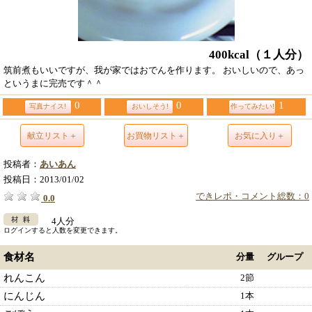
400kcal
（１人分）
筑前煮もいいですが、我が家ではおでんを作ります。 おいしいので、あっ
というまに完売です＾＾
0
0
1
写真ナイス!
おいしそう!
作ってみたい!
献立リスト＋
お買物リスト＋
お気に入り＋
投稿者：
あいあん
投稿日：
2013/01/02
できレポ・コメント総数：0
0.0
4人分
ログインすると人数を変更できます。
食材名
分量
グループ
れんこん
2節
にんじん
1本