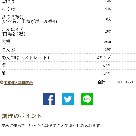
ごぼう
1本
ちくわ
4本
さつま揚げ
8枚
(いか巻、玉ねぎボール各4)
こんにゃく
2枚
(白黒各1枚)
大根
5cm
こんぶ
1枚
めんつゆ（ストレート）
2カップ
塩
少々
酢
少々
合計 1600kcal
栄養価の詳細表示
早めに作って、いったん冷ますことで味がしみ込みます。