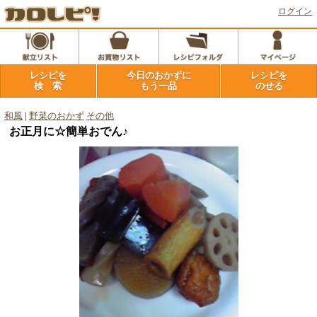
ログイン
レシピを
今日のおかずに
レシピを
検 索
もう一品
のせる
和風
|
野菜のおかず
その他
お正月に☆簡単おでん♪