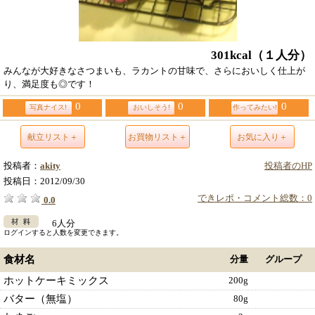
301kcal
（１人分）
みんなが大好きなさつまいも、ラカントの甘味で、さらにおいしく仕上が
り、満足度も◎です！
0
0
0
写真ナイス!
おいしそう!
作ってみたい!
献立リスト＋
お買物リスト＋
お気に入り＋
投稿者：
akity
投稿者のHP
投稿日：
2012/09/30
できレポ・コメント総数：0
0.0
6人分
ログインすると人数を変更できます。
食材名
分量
グループ
ホットケーキミックス
200g
バター（無塩）
80g