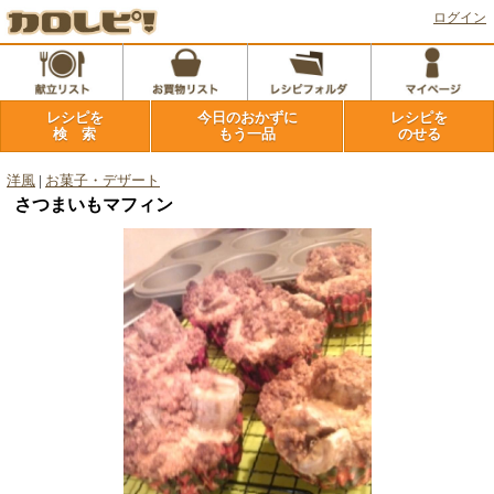
ログイン
レシピを
今日のおかずに
レシピを
検 索
もう一品
のせる
洋風
|
お菓子・デザート
さつまいもマフィン