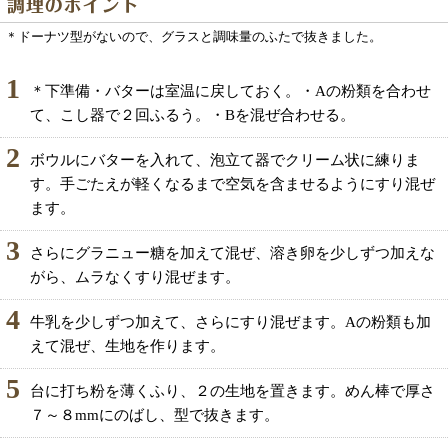
＊ドーナツ型がないので、グラスと調味量のふたで抜きました。
1
＊下準備・バターは室温に戻しておく。・Aの粉類を合わせ
て、こし器で２回ふるう。・Bを混ぜ合わせる。
2
ボウルにバターを入れて、泡立て器でクリーム状に練りま
す。手ごたえが軽くなるまで空気を含ませるようにすり混ぜ
ます。
3
さらにグラニュー糖を加えて混ぜ、溶き卵を少しずつ加えな
がら、ムラなくすり混ぜます。
4
牛乳を少しずつ加えて、さらにすり混ぜます。Aの粉類も加
えて混ぜ、生地を作ります。
5
台に打ち粉を薄くふり、２の生地を置きます。めん棒で厚さ
７～８mmにのばし、型で抜きます。