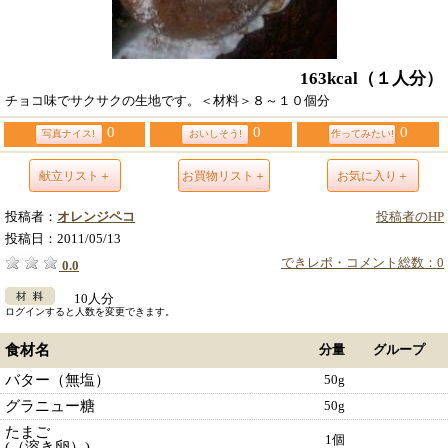
163kcal
（１人分）
チョコ味でサクサクの生地です。＜材料＞８～１０個分
0
0
0
写真ナイス!
おいしそう!
作ってみたい!
献立リスト＋
お買物リスト＋
お気に入り＋
投稿者：
オレンジペコ
投稿者のHP
投稿日：
2011/05/13
できレポ・コメント総数：0
0.0
10人分
ログインすると人数を変更できます。
食材名
分量
グループ
バター（無塩）
50g
グラニュー糖
50g
たまご
1個
(（溶き卵）)