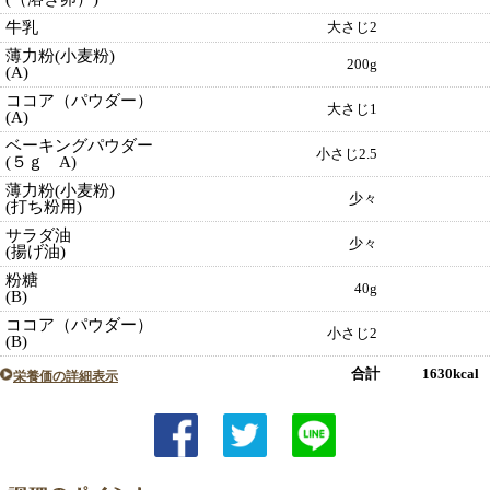
牛乳
大さじ2
薄力粉(小麦粉)
200g
(A)
ココア（パウダー）
大さじ1
(A)
ベーキングパウダー
小さじ2.5
(５ｇ A)
薄力粉(小麦粉)
少々
(打ち粉用)
サラダ油
少々
(揚げ油)
粉糖
40g
(B)
ココア（パウダー）
小さじ2
(B)
合計 1630kcal
栄養価の詳細表示