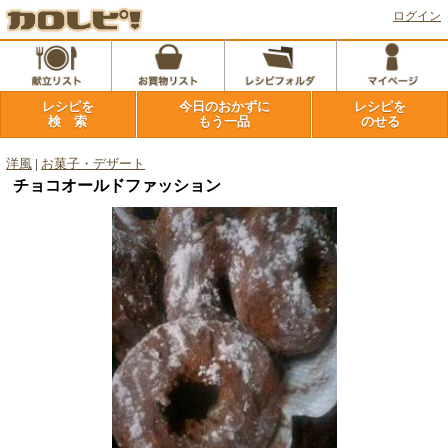
ログイン
レシピを
今日のおかずに
レシピを
検 索
もう一品
のせる
洋風
|
お菓子・デザート
チョコオールドファッション