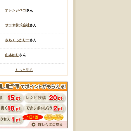
オレンジペコ
さん
サラヤ株式会社
さん
さちくっかりー
さん
山本ゆり
さん
もっと見る