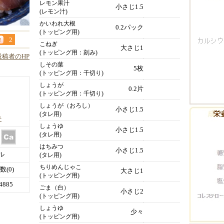
レモン果汁
小さじ1.5
(レモン汁)
かいわれ大根
0.2パック
(トッピング用)
2
こねぎ
大さじ1
(トッピング用：刻み)
投稿者のHP
しその葉
5枚
(トッピング用：千切り)
しょうが
0.2片
(トッピング用：千切り)
しょうが（おろし）
小さじ1.5
(タレ用)
件
しょうゆ
小さじ1.5
(タレ用)
はちみつ
小さじ1.5
ル
(タレ用)
ちりめんじゃこ
(0)
大さじ1
(トッピング用)
885
ごま（白）
小さじ2
(トッピング用)
しょうゆ
少々
(トッピング用)