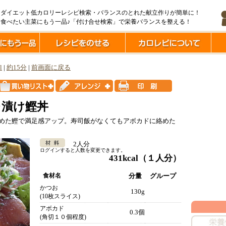
ダイエット低カロリーレシピ検索・バランスのとれた献立作りが簡単に！
食べたい主菜にもう一品♪「付け合せ検索」で栄養バランスを整える！
l
|
約15分
|
前画面に戻る
レ漬け鰹丼
絡めた鰹で満足感アップ。寿司飯がなくてもアボカドに絡めた
2人分
ログインすると人数を変更できます。
431kcal
（１人分）
食材名
分量
グループ
かつお
130g
(10枚スライス)
アボカド
0.3個
(角切１０個程度)