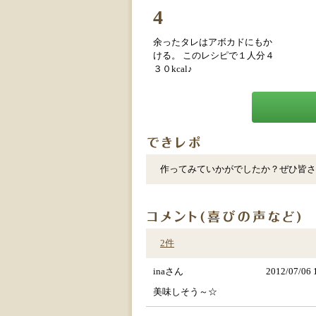
4
余ったタレはアボカドにもか
ける。 このレシピで１人分４
３０kcal♪
作ってみていかがでしたか？ぜひ皆さ
2件
inaさん
2012/07/06 
美味しそう～☆