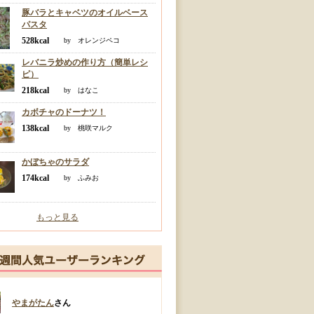
豚バラとキャベツのオイルベース
パスタ
528kcal
by オレンジペコ
レバニラ炒めの作り方（簡単レシ
ピ）
218kcal
by はなこ
カボチャのドーナツ！
138kcal
by 桃咲マルク
かぼちゃのサラダ
174kcal
by ふみお
もっと見る
やまがたん
さん