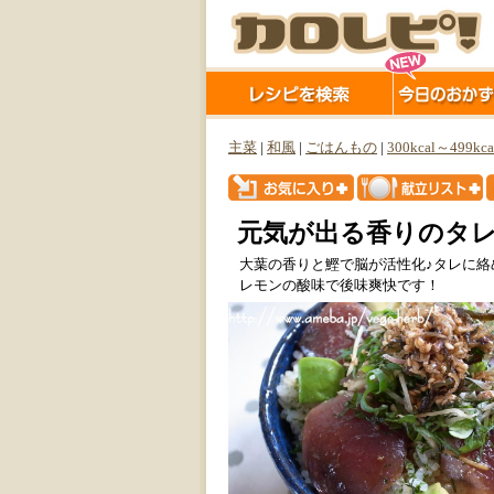
主菜
|
和風
|
ごはんもの
|
300kcal～499kca
元気が出る香りのタ
大葉の香りと鰹で脳が活性化♪タレに
レモンの酸味で後味爽快です！