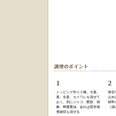
1
2
トッピング作り２種。大葉、
角切
葱、生姜、カイワレを混ぜて
止め
おく。別にジャコ、鰹節、胡
材料
麻、蜂蜜醤油、あれば昆布佃
（漬
煮細切も混ぜる