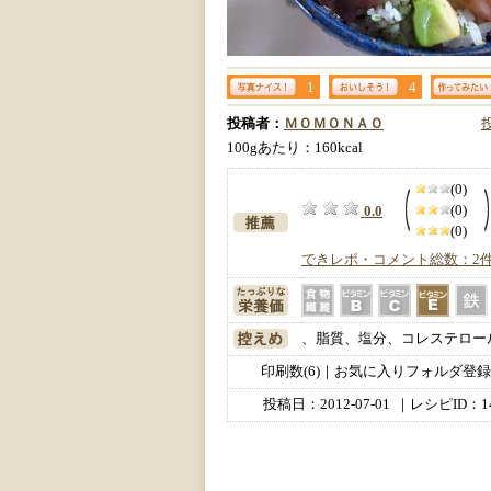
1
4
投稿者：
ＭＯＭＯＮＡＯ
100gあたり：160kcal
(0)
(0)
0.0
(0)
できレポ・コメント総数：2
、脂質、塩分、コレステロー
印刷数(6)｜お気に入りフォルダ登録数
投稿日：
2012-07-01
｜レシピID：14