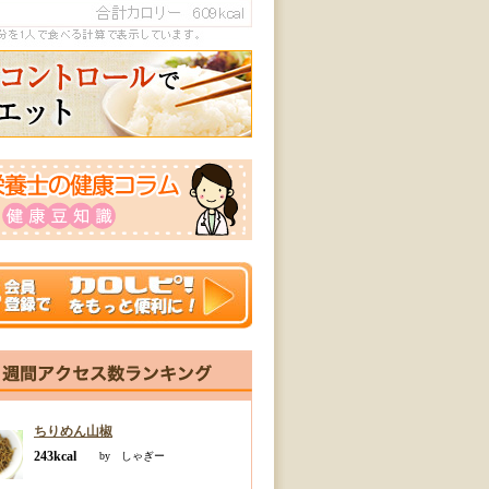
ちりめん山椒
243kcal
by しゃぎー