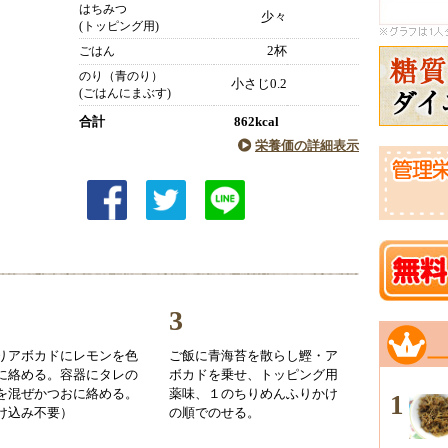
はちみつ
少々
(トッピング用)
2杯
ごはん
のり（青のり）
小さじ0.2
(ごはんにまぶす)
合計
862kcal
栄養価の詳細表示
3
りアボカドにレモンを色
ご飯に青海苔を散らし鰹・ア
に絡める。容器にタレの
ボカドを乗せ、トッピング用
を混ぜかつおに絡める。
薬味、１のちりめんふりかけ
1
け込み不要）
の順でのせる。