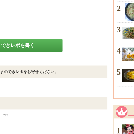
2
3
できレポを書く
4
5
まのできレポをお寄せください。
11:55
1