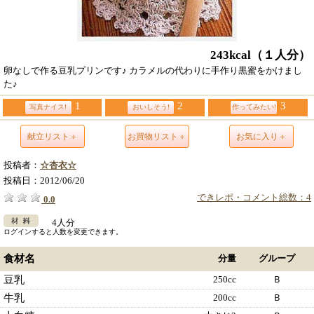
243kcal
（１人分）
卵なしで作る豆乳プリンです♪ カラメルの代わりに手作り黒蜜をかけまし
た♪
1
2
3
写真ナイス!
おいしそう!
作ってみたい!
献立リスト＋
お買物リスト＋
お気に入り＋
投稿者：
☆杏衣☆
投稿日：
2012/06/20
できレポ・コメント総数：4
0.0
4人分
ログインすると人数を変更できます。
食材名
分量
グループ
豆乳
250cc
Ｂ
牛乳
200cc
Ｂ