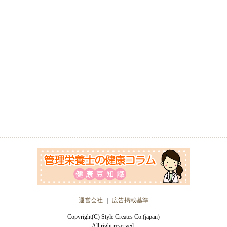
運営会社
｜
広告掲載基準
Copyright(C) Style Creates Co.(japan)
All right reserved.