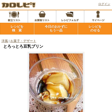
ログイン
レシピを
今日のおかずに
レシピを
検 索
もう一品
のせる
洋風
|
お菓子・デザート
とろっとろ豆乳プリン