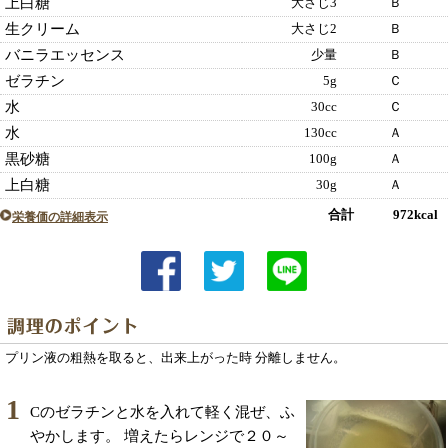
上白糖
大さじ3
Ｂ
生クリーム
大さじ2
Ｂ
バニラエッセンス
少量
Ｂ
ゼラチン
5g
Ｃ
水
30cc
Ｃ
水
130cc
Ａ
黒砂糖
100g
Ａ
上白糖
30g
Ａ
合計 972kcal
栄養価の詳細表示
プリン液の粗熱を取ると、出来上がった時 分離しません。
1
Cのゼラチンと水を入れて軽く混ぜ、ふ
やかします。 増えたらレンジで２０～