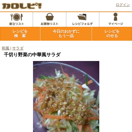
ログイン
レシピを
今日のおかずに
レシピを
検 索
もう一品
のせる
和風
|
サラダ
千切り野菜の中華風サラダ