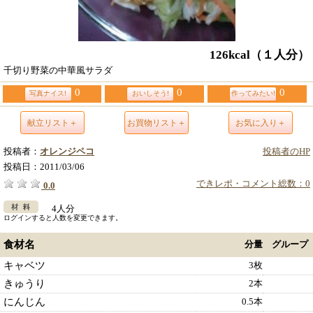
126kcal
（１人分）
千切り野菜の中華風サラダ
0
0
0
写真ナイス!
おいしそう!
作ってみたい!
献立リスト＋
お買物リスト＋
お気に入り＋
投稿者：
オレンジペコ
投稿者のHP
投稿日：
2011/03/06
できレポ・コメント総数：0
0.0
4人分
ログインすると人数を変更できます。
食材名
分量
グループ
キャベツ
3枚
きゅうり
2本
にんじん
0.5本