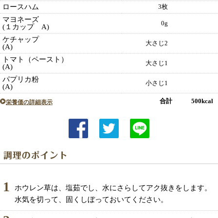
ロースハム
3枚
マヨネーズ
0g
(１カップ A)
ケチャップ
大さじ2
(A)
トマト（ペースト）
大さじ1
(A)
パプリカ粉
小さじ1
(A)
合計 500kcal
栄養価の詳細表示
1
ホウレン草は、塩茹でし、水にさらしてアク抜きをします。
水気を切って、固くしぼっておいてください。