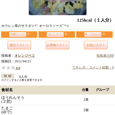
125kcal
（１人分）
ホウレン草のサラダ☆*ﾟ オーロラソースﾟ*☆
0
0
0
写真ナイス!
おいしそう!
作ってみたい!
献立リスト＋
お買物リスト＋
お気に入り＋
投稿者：
オレンジペコ
投稿者のHP
投稿日：
2011/04/21
できレポ・コメント総数：0
0.0
4人分
ログインすると人数を変更できます。
食材名
分量
グループ
ほうれんそう
2束
(２把)
たまご
2個
(ゆで)