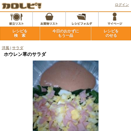
ログイン
レシピを
今日のおかずに
レシピを
検 索
もう一品
のせる
洋風
|
サラダ
ホウレン草のサラダ