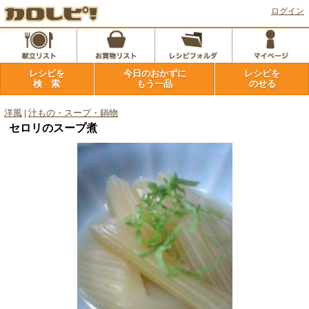
ログイン
レシピを
今日のおかずに
レシピを
検 索
もう一品
のせる
洋風
|
汁もの・スープ・鍋物
セロリのスープ煮