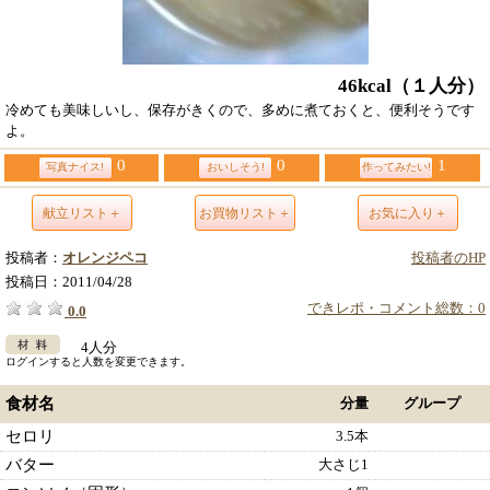
46kcal
（１人分）
冷めても美味しいし、保存がきくので、多めに煮ておくと、便利そうです
よ。
0
0
1
写真ナイス!
おいしそう!
作ってみたい!
献立リスト＋
お買物リスト＋
お気に入り＋
投稿者：
オレンジペコ
投稿者のHP
投稿日：
2011/04/28
できレポ・コメント総数：0
0.0
4人分
ログインすると人数を変更できます。
食材名
分量
グループ
セロリ
3.5本
バター
大さじ1