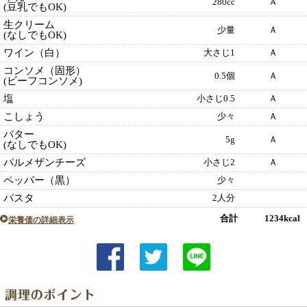
280cc
Ａ
(豆乳でもOK)
生クリーム
少量
Ａ
(なしでもOK)
ワイン（白）
大さじ1
Ａ
コンソメ（固形）
0.5個
Ａ
(ビーフコンソメ)
塩
小さじ0.5
Ａ
こしょう
少々
Ａ
バター
5g
Ａ
(なしでもOK)
パルメザンチーズ
小さじ2
Ａ
ペッパー（黒）
少々
パスタ
2人分
合計 1234kcal
栄養価の詳細表示