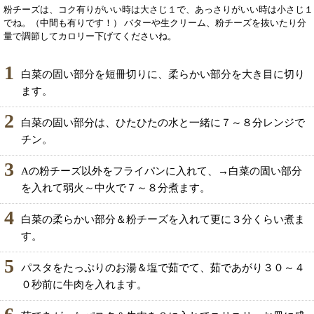
粉チーズは、コク有りがいい時は大さじ１で、あっさりがいい時は小さじ１
でね。（中間も有りです！） バターや生クリーム、粉チーズを抜いたり分
量で調節してカロリー下げてくださいね。
1
白菜の固い部分を短冊切りに、柔らかい部分を大き目に切り
ます。
2
白菜の固い部分は、ひたひたの水と一緒に７～８分レンジで
チン。
3
Aの粉チーズ以外をフライパンに入れて、→白菜の固い部分
を入れて弱火～中火で７～８分煮ます。
4
白菜の柔らかい部分＆粉チーズを入れて更に３分くらい煮ま
す。
5
パスタをたっぷりのお湯＆塩で茹でて、茹であがり３０～４
０秒前に牛肉を入れます。