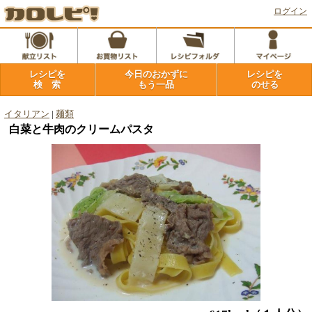
ログイン
レシピを
今日のおかずに
レシピを
検 索
もう一品
のせる
イタリアン
|
麺類
白菜と牛肉のクリームパスタ