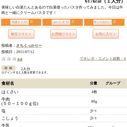
617kcal
（１人分）
美味しい白菜たんとあるので白菜使ったパスタ作ってみました。今日は牛
肉と一緒にクリームパスタです！
0
0
0
写真ナイス!
おいしそう!
作ってみたい!
献立リスト＋
お買物リスト＋
お気に入り＋
投稿者：
さちくっかりー
投稿日：
2011/07/12
できレポ・コメント総数：0
0.0
2人分
ログインすると人数を変更できます。
食材名
分量
グループ
はくさい
4枚
牛肉
80g
(５０～１００ｇ位)
塩
少々
こしょう
少々
牛乳