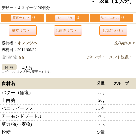
- kcal
（１人分）
デザート＆スイーツ 20個分
0
0
0
写真ナイス!
おいしそう!
作ってみたい!
献立リスト＋
お買物リスト＋
お気に入り＋
投稿者：
オレンジペコ
投稿者のHP
投稿日：
2011/06/22
できレポ・コメント総数：0
0.0
4人分
ログインすると人数を変更できます。
食材名
分量
グループ
バター（無塩）
55g
上白糖
20g
バニラビーンズ
0.5本
アーモンドプードル
40g
薄力粉(小麦粉)
75g
粉糖
少量