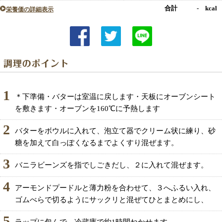
合計 - kcal
栄養価の詳細表示
1
＊下準備・バターは室温に戻します・天板にオーブンシート
を敷きます・オーブンを160℃に予熱します
2
バターをボウルに入れて、泡立て器でクリーム状に練り、砂
糖を加えて白っぽくなるまでよくすり混ぜます。
3
バニラビーンズを指でしごきだし、２に入れて混ぜます。
4
アーモンドプードルと薄力粉を合わせて、３へふるい入れ、
ゴムべらで切るようにサックリと混ぜてひとまとめにし、
5