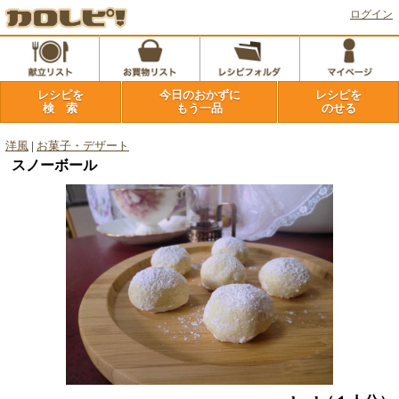
ログイン
レシピを
今日のおかずに
レシピを
検 索
もう一品
のせる
洋風
|
お菓子・デザート
スノーボール